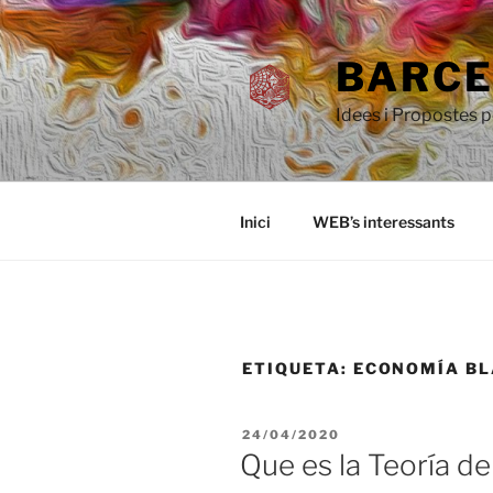
Saltar
al
BARCEL
contenido
Idees i Propostes 
Inici
WEB’s interessants
ETIQUETA:
ECONOMÍA BL
PUBLICADO
24/04/2020
EL
Que es la Teoría de