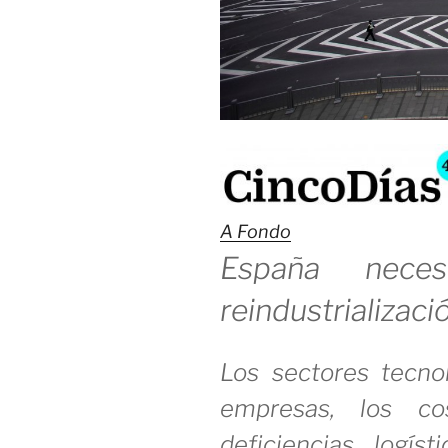
A Fondo
España nece
reindustrializaci
Los sectores tecno
empresas, los co
deficiencias logís