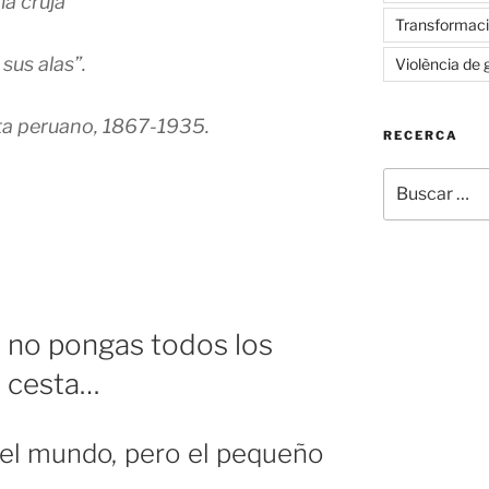
ma cruja
Transformació
sus alas”.
Violència de 
ta peruano, 1867-1935.
RECERCA
Buscar
os
por:
tarnos
»
: no pongas todos los
a cesta…
del mundo, pero el pequeño