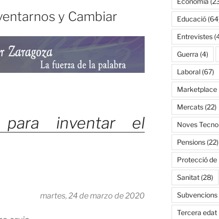
Economía
(2
entarnos y Cambiar
s
Educació
(64
Entrevistes
(
a,
Guerra
(4)
le
Laboral
(67)
Marketplace
n
Mercats
(22)
 para inventar el
Noves Tecnol
Pensions
(22)
?»
Protecció de
Sanitat
(28)
Subvencions
martes, 24 de marzo de 2020
Tercera edat