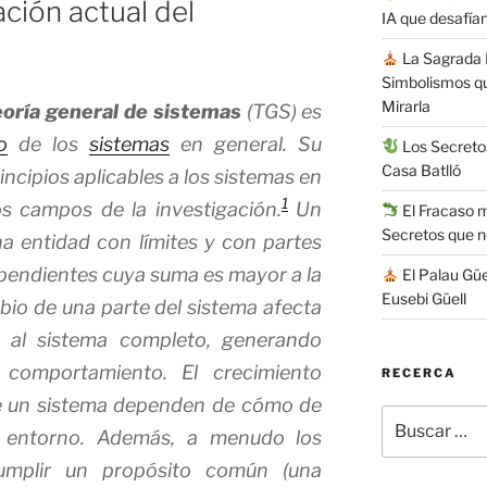
ación actual del
IA que desafían
La Sagrada F
Simbolismos q
Mirarla
eoría general de sistemas
(TGS) es
o
de los
sistemas
en general. Su
Los Secretos
Casa Batlló
incipios aplicables a los sistemas en
1
os campos de la investigación.
​ Un
El Fracaso má
Secretos que 
a entidad con límites y con partes
ependientes cuya suma es mayor a la
El Palau Güe
Eusebi Güell
bio de una parte del sistema afecta
, al sistema completo, generando
 comportamiento. El crecimiento
RECERCA
de un sistema dependen de cómo de
Buscar
u entorno. Además, a menudo los
por:
umplir un propósito común (una