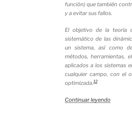
función) que también contr
y a evitar sus fallos.
El objetivo de la teoría
sistemático de las dinámic
un sistema, así como de 
métodos, herramientas, e
aplicados a los sistemas e
cualquier campo, con el ob
1
2
optimizada.
«Que
Continuar leyendo
es
la
Teoría