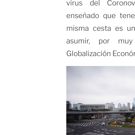
virus del Corono
enseñado que tene
misma cesta es u
asumir, por mu
Globalización Econó