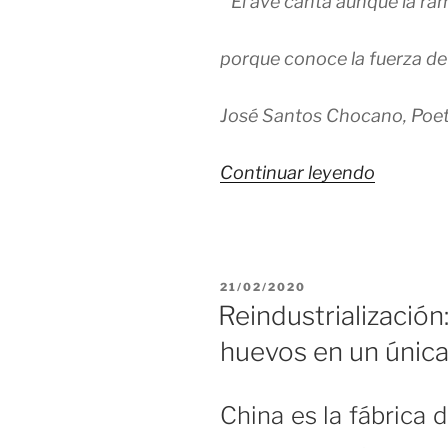
“ El ave canta aunque la ra
porque conoce la fuerza de 
José Santos Chocano,
Poe
«Tenem
Continuar leyendo
que
Reinven
y
PUBLICADO
21/02/2020
Cambiar
EL
Reindustrialización
huevos en un únic
China es la fábrica 