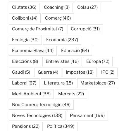
Ciutats
(36)
Coaching
(3)
Colau
(27)
Collboni
(14)
Comerç
(46)
Comerç de Proximitat
(7)
Corrupció
(31)
Ecologia
(30)
Economía
(237)
Economía Blava
(44)
Educació
(64)
Eleccions
(8)
Entrevistes
(46)
Europa
(72)
Gaudí
(5)
Guerra
(4)
Impostos
(18)
IPC
(2)
Laboral
(67)
Literatura
(15)
Marketplace
(27)
Medi Ambient
(38)
Mercats
(22)
Nou Comerç Tecnològic
(36)
Noves Tecnologíes
(138)
Pensament
(199)
Pensions
(22)
Política
(349)