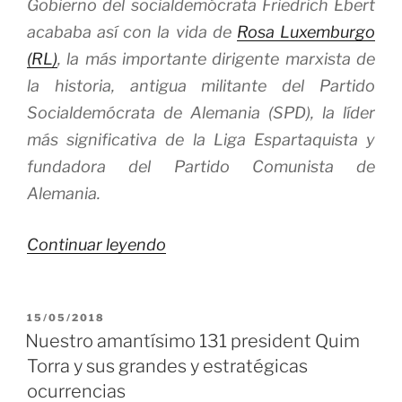
Gobierno del socialdemócrata Friedrich Ebert
acababa así con la vida de
Rosa Luxemburgo
(RL)
, la más importante dirigente marxista de
la historia, antigua militante del Partido
Socialdemócrata de Alemania (SPD), la líder
más significativa de la Liga Espartaquista y
fundadora del Partido Comunista de
Alemania.
«La
Continuar leyendo
Rosa
de
PUBLICADO
15/05/2018
Luxemburgo
EL
Nuestro amantísimo 131 president Quim
por
Torra y sus grandes y estratégicas
ser
ocurrencias