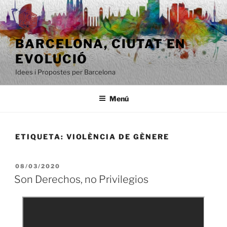
Saltar
al
contenido
BARCELONA, ​​CIUTAT EN
EVOLUCIÓ
Idees i Propostes per Barcelona
Menú
ETIQUETA:
VIOLÈNCIA DE GÈNERE
PUBLICADO
08/03/2020
EL
Son Derechos, no Privilegios