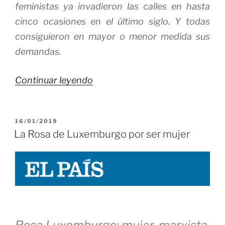
feministas ya invadieron las calles en hasta
cinco ocasiones en el último siglo. Y todas
consiguieron en mayor o menor medida sus
demandas.
«Son
Continuar leyendo
Derechos,
no
PUBLICADO
16/01/2019
Privilegios»
EL
La Rosa de Luxemburgo por ser mujer