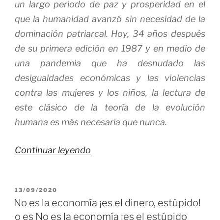
un largo periodo de paz y prosperidad en el
que la humanidad avanzó sin necesidad de la
dominación patriarcal. Hoy, 34 años después
de su primera edición en 1987 y en medio de
una pandemia que ha desnudado las
desigualdades económicas y las violencias
contra las mujeres y los niños, la lectura de
este clásico de la teoría de la evolución
humana es más necesaria que nunca.
«El
Continuar leyendo
Placer
de
PUBLICADO
13/09/2020
la
EL
No es la economía ¡es el dinero, estúpido!
Colaboración…»
o es No es la economía ¡es el estúpido