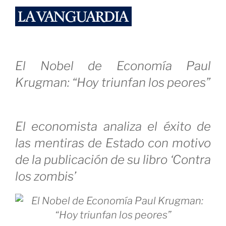
eficiente,
necesita
de
la
El Nobel de Economía Paul
intervención
Krugman: “Hoy triunfan los peores”
del
Estado»
El economista analiza el éxito de
las mentiras de Estado con motivo
de la publicación de su libro ‘Contra
los zombis’