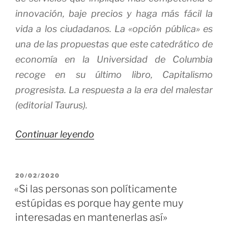
innovación, baje precios y haga más fácil la
vida a los ciudadanos. La «opción pública» es
una de las propuestas que este catedrático de
economía en la Universidad de Columbia
recoge en su último libro,
Capitalismo
progresista. La respuesta a la era del malestar
(editorial Taurus).
«El
Continuar leyendo
Mercado
de
PUBLICADO
20/02/2020
por
EL
«Si las personas son políticamente
sí
estúpidas es porque hay gente muy
no
interesadas en mantenerlas así»
es