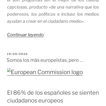
capciosas, producto «de una narrativa que los
poderosos, los políticos e incluso los medios
ayudan a crear en el ciudadano medio».
«No
Continuar leyendo
es
la
PUBLICADO
18/06/2020
economía
EL
Somos los más europeístas, pero …
¡es
el
dinero,
estúpido!
o
El 86% de los españoles se sienten
es
ciudadanos europeos
No