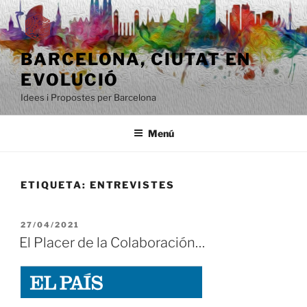
Saltar
al
contenido
BARCELONA, ​​CIUTAT EN
EVOLUCIÓ
Idees i Propostes per Barcelona
Menú
ETIQUETA:
ENTREVISTES
PUBLICADO
27/04/2021
EL
El Placer de la Colaboración…