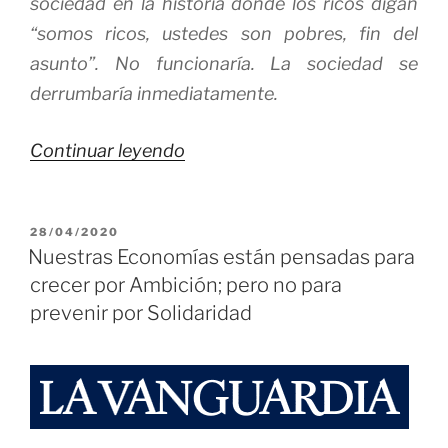
sociedad en la historia donde los ricos digan
“somos ricos, ustedes son pobres, fin del
asunto”. No funcionaría. La sociedad se
derrumbaría inmediatamente.
«La
Continuar leyendo
Igualdad
de
PUBLICADO
28/04/2020
Oportunidades»
EL
Nuestras Economías están pensadas para
crecer por Ambición; pero no para
prevenir por Solidaridad