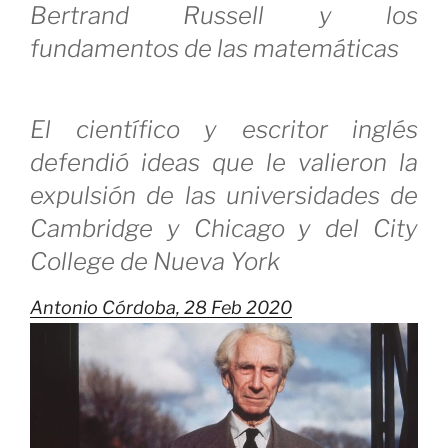
Bertrand Russell y los
para
prevenir
fundamentos de las matemáticas
por
Solidaridad»
El científico y escritor inglés
defendió ideas que le valieron la
expulsión de las universidades de
Cambridge y Chicago y del City
College de Nueva York
Antonio Córdoba,
28 Feb 2020