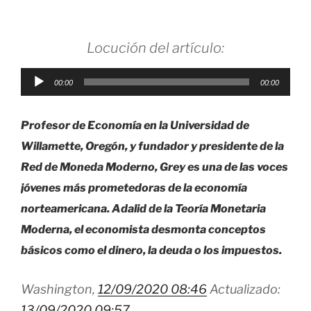
Locución del artículo:
Reproductor
00:00
00:00
de
audio
Profesor de Economía en la Universidad de
Willamette, Oregón, y fundador y presidente de la
Red de Moneda Moderno, Grey es una de las voces
jóvenes más prometedoras de la economía
norteamericana. Adalid de la Teoría Monetaria
Moderna, el economista desmonta conceptos
básicos como el dinero, la deuda o los impuestos.
Washington,
12/09/2020 08:46
Actualizado:
13/09/2020 09:57