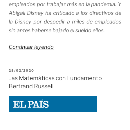
empleados por trabajar más en la pandemia. Y
Abigail Disney ha criticado a los directivos de
la Disney por despedir a miles de empleados
sin antes haberse bajado el sueldo ellos.
«Nuestras
Continuar leyendo
Economías
están
PUBLICADO
28/02/2020
pensadas
EL
Las Matemáticas con Fundamento
para
Bertrand Russell
crecer
por
Ambición;
pero
no