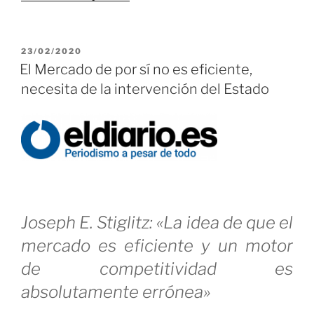
Matemáticas
con
PUBLICADO
23/02/2020
Fundamento
EL
El Mercado de por sí no es eficiente,
Bertrand
necesita de la intervención del Estado
Russell»
Joseph E. Stiglitz: «La idea de que el
mercado es eficiente y un motor
de competitividad es
absolutamente errónea»