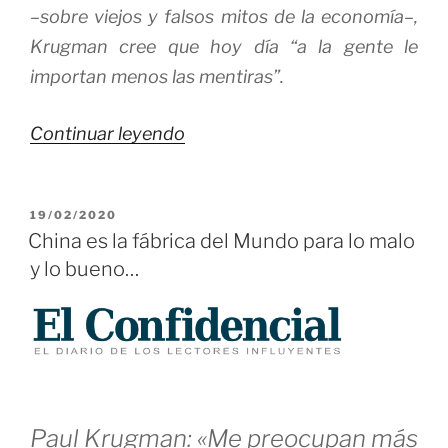
–sobre viejos y falsos mitos de la economía–,
Krugman cree que hoy día “a la gente le
importan menos las mentiras”.
««Si
Continuar leyendo
las
personas
PUBLICADO
19/02/2020
son
EL
China es la fábrica del Mundo para lo malo
políticamente
y lo bueno…
estúpidas
es
porque
hay
gente
muy
Paul Krugman: «Me preocupan más