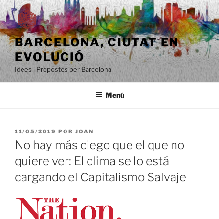
Saltar
al
contenido
BARCELONA, ​​CIUTAT EN
EVOLUCIÓ
Idees i Propostes per Barcelona
Menú
PUBLICADO
11/05/2019
POR
JOAN
EL
No hay más ciego que el que no
quiere ver: El clima se lo está
cargando el Capitalismo Salvaje