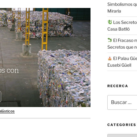
Simbolismos q
Mirarla
Los Secretos
Casa Batlló
El Fracaso má
Secretos que 
El Palau Güe
Eusebi Güell
RECERCA
Buscar
por:
plásticos
CATEGORIES
Categories