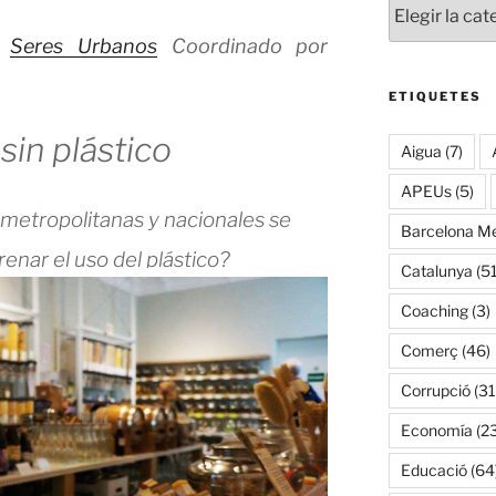
Seres Urbanos
Coordinado por
ETIQUETES
in plástico
Aigua
(7)
APEUs
(5)
metropolitanas y nacionales se
Barcelona Me
enar el uso del plástico?
Catalunya
(51
Coaching
(3)
Comerç
(46)
Corrupció
(31
Economía
(2
Educació
(64