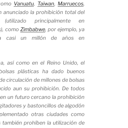
, como
Vanuatu
,
Taiwan
,
Marruecos
,
n anunciado la prohibición total del
 (utilizado principalmente en
s), como
Zimbabwe
, por ejemplo, ya
da casi un millón de años en
a, así como en el Reino Unido, el
 bolsas plásticas ha dado buenos
de circulación de millones de bolsas
ucido aun su prohibición. De todos
n un futuro cercano la prohibición
 agitadores y bastoncillos de algodón
plementado otras ciudades como
es también prohíben la utilización de