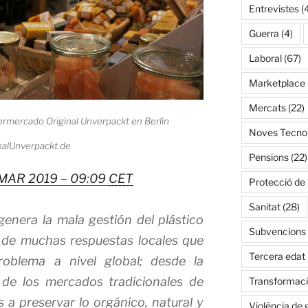
Entrevistes
(
Guerra
(4)
Laboral
(67)
Marketplace
Mercats
(22)
permercado Original Unverpackt en Berlín
Noves Tecnol
nalUnverpackt.de
Pensions
(22)
MAR 2019 – 09:09
CET
Protecció de
Sanitat
(28)
enera la mala gestión del plástico
Subvencions
n de muchas respuestas locales que
Tercera edat
roblema a nivel global; desde la
 de los mercados tradicionales de
Transformació
s a preservar lo orgánico, natural y
Violència de 