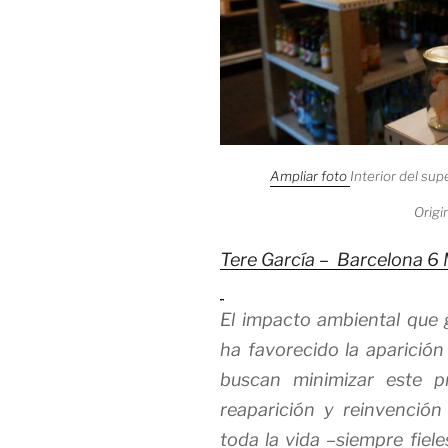
Ampliar foto
Interior del su
Origi
Tere García –
Barcelona
6 
El impacto ambiental que g
ha favorecido la aparició
buscan minimizar este p
reaparición y reinvención
toda la vida –siempre fiele