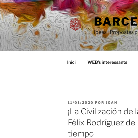
Saltar
al
BARCEL
contenido
Idees i Propostes 
Inici
WEB’s interessants
PUBLICADO
11/01/2020
POR
JOAN
EL
¡La Civilización de
Félix Rodríguez de
tiempo