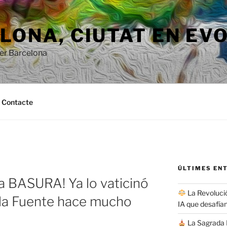
ONA, ​​CIUTAT EN EV
per Barcelona
Contacte
ÚLTIMES EN
 la BASURA! Ya lo vaticinó
La Revolució
 la Fuente hace mucho
IA que desafían
La Sagrada F