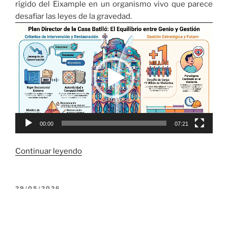
rígido del Eixample en un organismo vivo que parece
desafiar las leyes de la gravedad.
Reproductor
de
vídeo
00:00
07:21
«
Continuar leyendo
Los
Secretos
PUBLICADO
29/05/2026
EL
de
El Fracaso más Brillante de la Historia:
Gaudí
5 Secretos que no Conocías sobre el
en