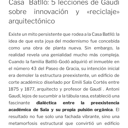
Casa Batlló: 5 lecciones de Gaudí
Secretos
sobre innovación y «reciclaje»
y
arquitectónico
Simbolismos
que
Transformarán
Existe un mito persistente que rodea a la Casa Batlló: la
tu
idea de que esta joya del modernismo fue concebida
Forma
como una obra de planta nueva. Sin embargo, la
de
realidad revela una genialidad mucho más compleja.
Mirarla»
Cuando la familia Batlló-Godó adquirió el inmueble en
el número 43 del Paseo de Gracia, su intención inicial
era demoler la estructura preexistente, un edificio de
corte académico diseñado por Emili Sala Cortés entre
1875 y 1877, arquitecto y profesor de Gaudí . Antoni
Gaudí, lejos de sucumbir a la tábula rasa, estableció una
fascinante
dialéctica entre la preexistencia
académica de Sala y su propia pulsión orgánica
. El
resultado no fue solo una fachada vibrante, sino una
metamorfosis estructural que convirtió un edificio