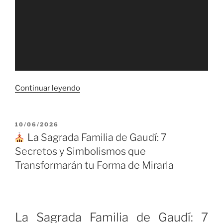
«
Continuar leyendo
La
Revolución
PUBLICADO
10/06/2026
EL
Silenciosa:
La Sagrada Familia de Gaudí: 7
5
Secretos y Simbolismos que
Realidades
Transformarán tu Forma de Mirarla
sobre
la
IA
que
La Sagrada Familia de Gaudí: 7
desafían