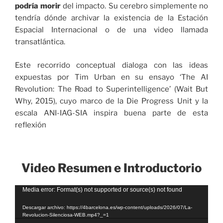
podría morir
del impacto. Su cerebro simplemente no
tendría dónde archivar la existencia de la Estación
Espacial Internacional o de una video llamada
transatlántica.
Este recorrido conceptual dialoga con las ideas
expuestas por Tim Urban en su ensayo ‘The AI
Revolution: The Road to Superintelligence’ (Wait But
Why, 2015), cuyo marco de la Die Progress Unit y la
escala ANI-IAG-SIA inspira buena parte de esta
reflexión
Video Resumen e Introductorio
Reproductor
Media error: Format(s) not supported or source(s) not found
de
Descargar archivo: https://4barcelona.es/wp-content/uploads/2026/07/La-
vídeo
Revolucion-Silenciosa-WEB.mp4?_=1