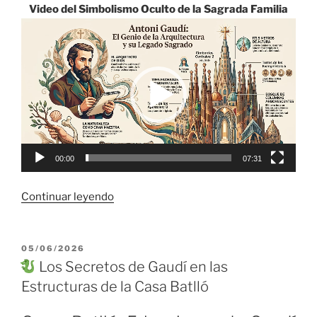
Video del Simbolismo Oculto de la Sagrada Familia
Reproductor
de
vídeo
00:00
07:31
«
Continuar leyendo
La
Sagrada
PUBLICADO
05/06/2026
EL
Familia
Los Secretos de Gaudí en las
de
Estructuras de la Casa Batlló
Gaudí:
7