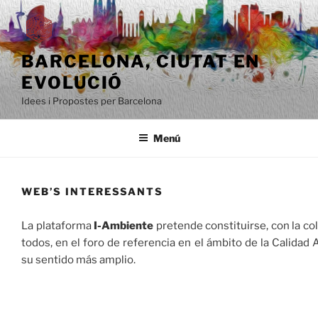
Saltar
al
contenido
BARCELONA, ​​CIUTAT EN
EVOLUCIÓ
Idees i Propostes per Barcelona
Menú
WEB’S INTERESSANTS
La plataforma
I-Ambiente
pretende constituirse, con la co
todos, en el foro de referencia en el ámbito de la Calidad 
su sentido más amplio.