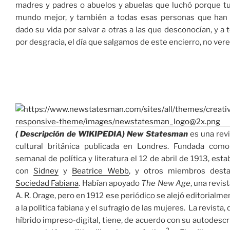
madres y padres o abuelos y abuelas que luchó porque t
mundo mejor, y también a todas esas personas que han 
dado su vida por salvar a otras a las que desconocían, y a 
por desgracia, el día que salgamos de este encierro, no ve
( Descripción de WIKIPEDIA)
New Statesman
es una revi
cultural británica publicada en Londres. Fundada como
semanal de política y literatura el 12 de abril de 1913, es
con
Sidney
y
Beatrice Webb
, y otros miembros dest
Sociedad Fabiana
.
​ Habían apoyado
The New Age
, una revis
A. R. Orage, pero en 1912 ese periódico se alejó editorialm
a la política fabiana y el sufragio de las mujeres. La revista,
híbrido impreso-digital, tiene, de acuerdo con su autodescr