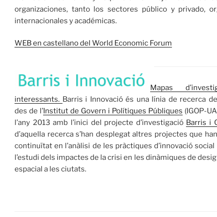
organizaciones, tanto los sectores público y privado, o
internacionales y académicas.
WEB en castellano del World Economic Forum
Mapas d’investi
interessants.
Barris i Innovació és una línia de recerca 
des de l’
Institut de Govern i Polítiques Públiques
(IGOP-UAB
l’any 2013 amb l’inici del projecte d’investigació
Barris i 
d’aquella recerca s’han desplegat altres projectes que ha
continuïtat en l’anàlisi de les pràctiques d’innovació social
l’estudi dels impactes de la crisi en les dinàmiques de desigu
espacial a les ciutats.