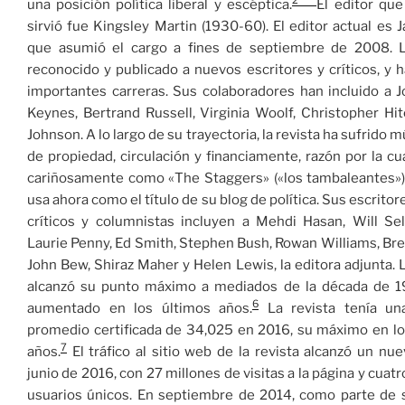
2
una posición política liberal y escéptica.
El editor qu
sirvió fue Kingsley Martin (1930-60). El editor actual es 
que asumió el cargo a fines de septiembre de 2008. L
reconocido y publicado a nuevos escritores y críticos, y
importantes carreras. Sus colaboradores han incluido a 
Keynes, Bertrand Russell, Virginia Woolf, Christopher Hi
Johnson.
A lo largo de su trayectoria, la revista ha sufrido mú
de propiedad, circulación y financiamente, razón por la cu
cariñosamente como «The Staggers» («los tambaleantes»).
usa ahora como el título de su blog de política.​ Sus escritor
críticos y columnistas incluyen a Mehdi Hasan, Will Sel
Laurie Penny, Ed Smith, Stephen Bush, Rowan Williams, B
John Bew, Shiraz Maher y Helen Lewis, la editora adjunta. L
alcanzó su punto máximo a mediados de la década de 19
6
aumentado en los últimos años.
​ La revista tenía un
promedio certificada de 34,025 en 2016, su máximo en lo
7
años.
​ El tráfico al sitio web de la revista alcanzó un nu
junio de 2016, con 27 millones de visitas a la página y cuat
usuarios únicos.
En septiembre de 2014, como parte de 