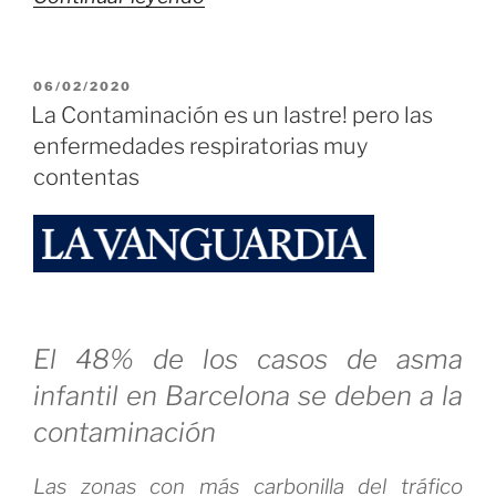
Futuro
Pasado
PUBLICADO
06/02/2020
que
EL
La Contaminación es un lastre! pero las
viene»
enfermedades respiratorias muy
contentas
El 48% de los casos de asma
infantil en Barcelona se deben a la
contaminación
Las zonas con más carbonilla del tráfico