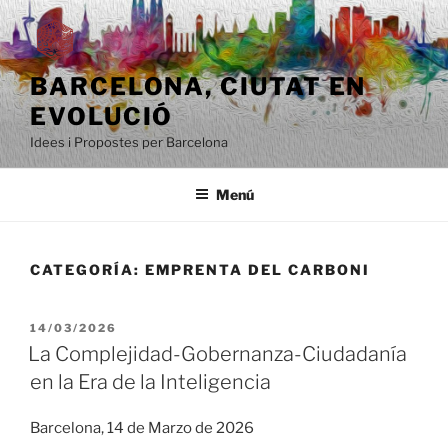
Saltar
al
contenido
BARCELONA, ​​CIUTAT EN
EVOLUCIÓ
Idees i Propostes per Barcelona
Menú
CATEGORÍA:
EMPRENTA DEL CARBONI
PUBLICADO
14/03/2026
EL
La Complejidad-Gobernanza-Ciudadanía
en la Era de la Inteligencia
Barcelona, 14 de Marzo de 2026