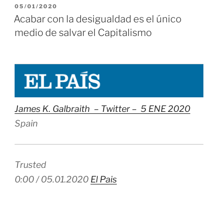
PUBLICADO
05/01/2020
un
EL
Acabar con la desigualdad es el único
lastre!
medio de salvar el Capitalismo
pero
las
enfermedades
respiratorias
muy
James K. Galbraith –
Twitter –
5 ENE 2020
contentas»
Spain
Trusted
0:00 / 05.01.2020
El Pais