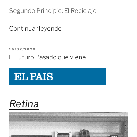
Segundo Principio: El Reciclaje
«El
Continuar leyendo
Presente
Futuro
PUBLICADO
15/02/2020
de
EL
El Futuro Pasado que viene
las
Ciudades
no
está
en
Retina
el
mañana
si
no