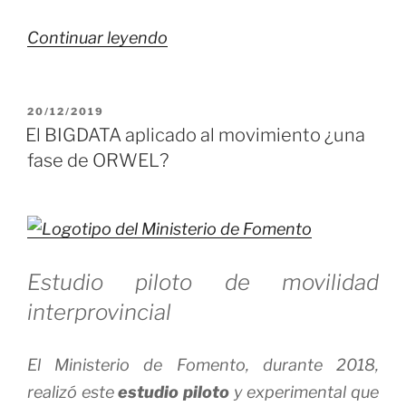
«Acabar
Continuar leyendo
con
la
PUBLICADO
20/12/2019
desigualdad
EL
El BIGDATA aplicado al movimiento ¿una
es
fase de ORWEL?
el
único
medio
de
Estudio piloto de movilidad
salvar
interprovincial
el
Capitalismo»
El Ministerio de Fomento, durante 2018,
realizó este
estudio piloto
y experimental que