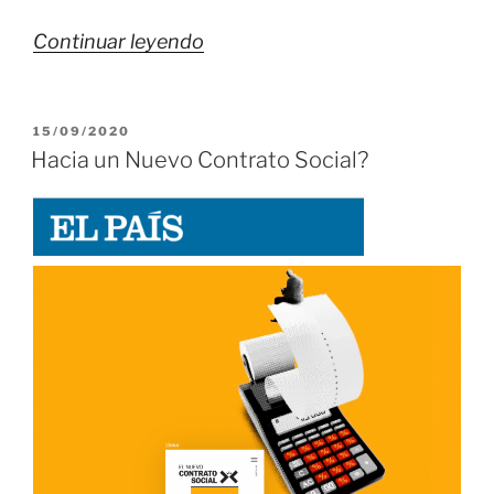
«Barcelona
Continuar leyendo
no
merece
PUBLICADO
15/09/2020
tanta
EL
Hacia un Nuevo Contrato Social?
incompetencia»