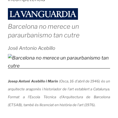
IA
y
la
Computación
Barcelona no merece un
Cuántica»
paraurbanismo tan cutre
José Antonio Acebillo
Josep Antoni Acebillo i Marín
(Osca, 16 d’abril de 1946) és un
arquitecte aragonès i historiador de l’art establert a Catalunya.
Format a l’Escola Tècnica d’Arquitectura de Barcelona
(ETSAB), també és llicenciat en història de l’art (1976).