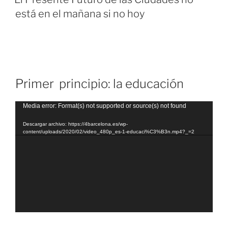
Desmercantilizar
está en el mañana si no hoy
y
Descontaminar»
Primer principio: la educación
Reproductor
Media error: Format(s) not supported or source(s) not found
de
Descargar archivo: https://4barcelona.es/wp-
vídeo
content/uploads/2020/02/video_480p_es-1-educaci%C3%B3n.mp4?_=2