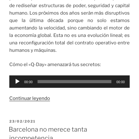
de rediseñar estructuras de poder, seguridad y capital
humano. Los próximos dos años serán más disruptivos
que la última década porque no solo estamos
aumentando la velocidad, sino cambiando el motor de
la economía global. Esta no es una evolución lineal; es
una reconfiguración total del contrato operativo entre
humanos y máquinas.
Cómo el «Q-Day» amenazará tus secretos:
Reproductor
00:00
00:00
de
audio
«
Continuar leyendo
La
Revolución
PUBLICADO
23/02/2021
EL
de
Barcelona no merece tanta
la
incompetencia