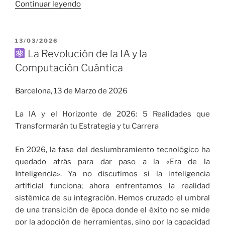
«La
Continuar leyendo
Complejidad-
Gobernanza-
Ciudadanía
PUBLICADO
13/03/2026
EL
en
La Revolución de la IA y la
la
Computación Cuántica
Era
de
Barcelona, 13 de Marzo de 2026
la
Inteligencia»
La IA y el Horizonte de 2026: 5 Realidades que
Transformarán tu Estrategia y tu Carrera
En 2026, la fase del deslumbramiento tecnológico ha
quedado atrás para dar paso a la «Era de la
Inteligencia». Ya no discutimos si la inteligencia
artificial funciona; ahora enfrentamos la realidad
sistémica de su integración. Hemos cruzado el umbral
de una transición de época donde el éxito no se mide
por la adopción de herramientas, sino por la capacidad