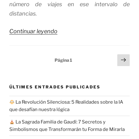
número de viajes en ese intervalo de
distancias.
«El
Continuar leyendo
BIGDATA
aplicado
Paginación
Sigu
al
Página
1
pági
de
movimiento
entradas
¿una
fase
ÚLTIMES ENTRADES PUBLICADES
de
La Revolución Silenciosa: 5 Realidades sobre la IA
ORWEL?»
que desafían nuestra lógica
La Sagrada Familia de Gaudí: 7 Secretos y
Simbolismos que Transformarán tu Forma de Mirarla