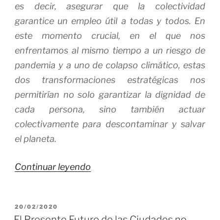
es decir, asegurar que la colectividad
garantice un empleo útil a todas y todos. En
este momento crucial, en el que nos
enfrentamos al mismo tiempo a un riesgo de
pandemia y a uno de colapso climático, estas
dos transformaciones estratégicas nos
permitirían no solo garantizar la dignidad de
cada persona, sino también actuar
colectivamente para descontaminar y salvar
el planeta.
«Manifiesto
Continuar leyendo
del
Trabajo,
PUBLICADO
20/02/2020
Democratizar,
EL
El Presente Futuro de las Ciudades no