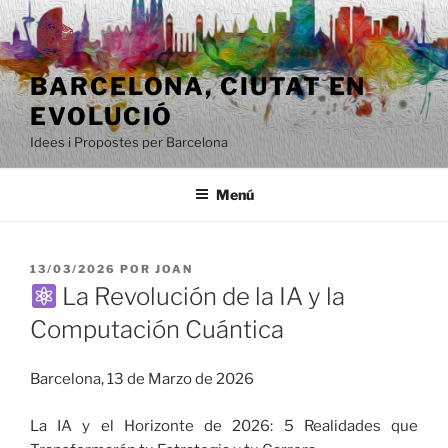
Saltar
al
contenido
BARCELONA, ​​CIUTAT EN
EVOLUCIÓ
Idees i Propostes per Barcelona
Menú
PUBLICADO
13/03/2026
POR
JOAN
EL
La Revolución de la IA y la
Computación Cuántica
Barcelona, 13 de Marzo de 2026
La IA y el Horizonte de 2026: 5 Realidades que