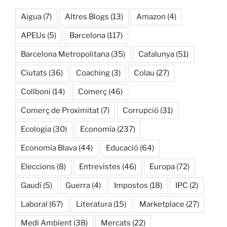
Aigua
(7)
Altres Blogs
(13)
Amazon
(4)
APEUs
(5)
Barcelona
(117)
Barcelona Metropolitana
(35)
Catalunya
(51)
Ciutats
(36)
Coaching
(3)
Colau
(27)
Collboni
(14)
Comerç
(46)
Comerç de Proximitat
(7)
Corrupció
(31)
Ecologia
(30)
Economía
(237)
Economía Blava
(44)
Educació
(64)
Eleccions
(8)
Entrevistes
(46)
Europa
(72)
Gaudí
(5)
Guerra
(4)
Impostos
(18)
IPC
(2)
Laboral
(67)
Literatura
(15)
Marketplace
(27)
Medi Ambient
(38)
Mercats
(22)