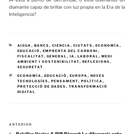
diamante capaz de brillar con luz propia en la Era de la
Inteligencia?
CATEGORÍAS
AIGUA
,
BANCS
,
CIENCIA
,
CIUTATS
,
ECONOMÍA
,
EDUCACIÓ
,
EMPRENTA DEL CARBONI
,
FISCALITAT
,
GENERAL
,
IA
,
LABORAL
,
MEDI
AMBIENT I SOSTENIBILITAT
,
REFLEXIONS
,
SEGURETAT
ETIQUETAS
ECONOMÍA
,
EDUCACIÓ
,
EUROPA
,
NOVES
TECNOLOGÍES
,
PENSAMENT
,
POLÍTICA
,
PROTECCIÓ DE DADES
,
TRANSFORMACIÓ
DIGITAL
Navegación
Entrada
ANTERIOR
de
anterior: