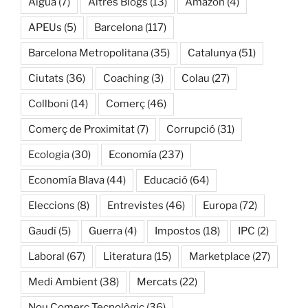
Aigua
(7)
Altres Blogs
(13)
Amazon
(4)
APEUs
(5)
Barcelona
(117)
Barcelona Metropolitana
(35)
Catalunya
(51)
Ciutats
(36)
Coaching
(3)
Colau
(27)
Collboni
(14)
Comerç
(46)
Comerç de Proximitat
(7)
Corrupció
(31)
Ecologia
(30)
Economía
(237)
Economía Blava
(44)
Educació
(64)
Eleccions
(8)
Entrevistes
(46)
Europa
(72)
Gaudí
(5)
Guerra
(4)
Impostos
(18)
IPC
(2)
Laboral
(67)
Literatura
(15)
Marketplace
(27)
Medi Ambient
(38)
Mercats
(22)
Nou Comerç Tecnològic
(36)