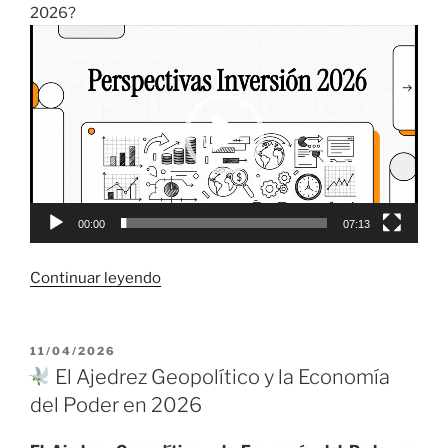
2026?
Reproductor
de
vídeo
00:00
07:13
«
Continuar leyendo
Perspectivas
Económicas
PUBLICADO
11/04/2026
EL
Mundiales
El Ajedrez Geopolítico y la Economía
para
del Poder en 2026
2026:
IA,