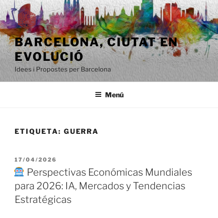
Saltar
al
contenido
BARCELONA, ​​CIUTAT EN
EVOLUCIÓ
Idees i Propostes per Barcelona
Menú
ETIQUETA:
GUERRA
PUBLICADO
17/04/2026
EL
Perspectivas Económicas Mundiales
para 2026: IA, Mercados y Tendencias
Estratégicas