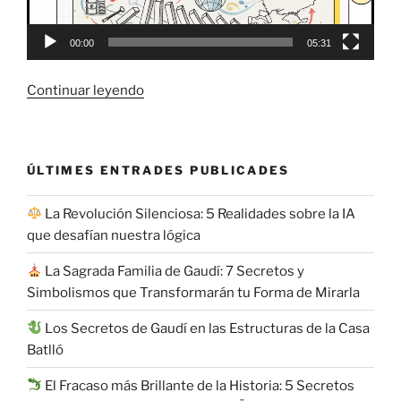
00:00
05:31
«
Continuar leyendo
El
Gran
ÚLTIMES ENTRADES PUBLICADES
Choque
de
La Revolución Silenciosa: 5 Realidades sobre la IA
2026:
que desafían nuestra lógica
5
Verdades
La Sagrada Familia de Gaudí: 7 Secretos y
Incómodas
Simbolismos que Transformarán tu Forma de Mirarla
sobre
la
Los Secretos de Gaudí en las Estructuras de la Casa
Guerra
Batlló
entre
El Fracaso más Brillante de la Historia: 5 Secretos
EE.