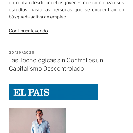
enfrentan desde aquellos jóvenes que comienzan sus
estudios, hasta las personas que se encuentran en
búsqueda activa de empleo.
«Reinventar
Continuar leyendo
la
Educación
para
PUBLICADO
20/10/2020
EL
las
Las Tecnológicas sin Control es un
Nuevas
Capitalismo Descontrolado
Profesiones»