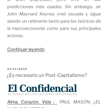
predicciones más osadas. Sin embargo, sir
John Maynard Keynes creó escuela y sigue
siendo un referente tanto para los teóricos de
la macroeconomía como para sus principales
actores.
«Los
Continuar leyendo
Grandes
Economistas
PUBLICADO
23/11/2020
no
EL
¿Es necesario un Post-Capitalísmo?
siempre
aciertan…
¡pero
soy
Alma, Corazón, Vida :
PAUL MASON, ¿EL
keynesiano!»