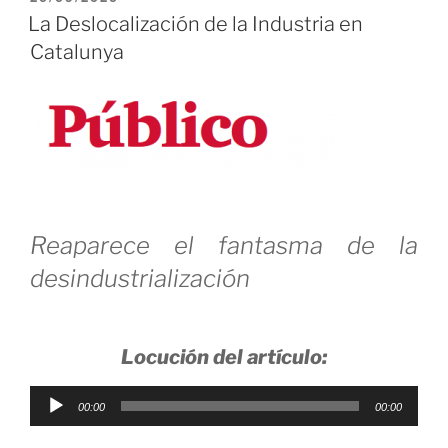
Control
EL
La Deslocalización de la Industria en
es
Catalunya
un
Capitalismo
Descontrolado»
Reaparece el fantasma de la
desindustrialización
Locución del artículo:
Reproductor
00:00
00:00
de