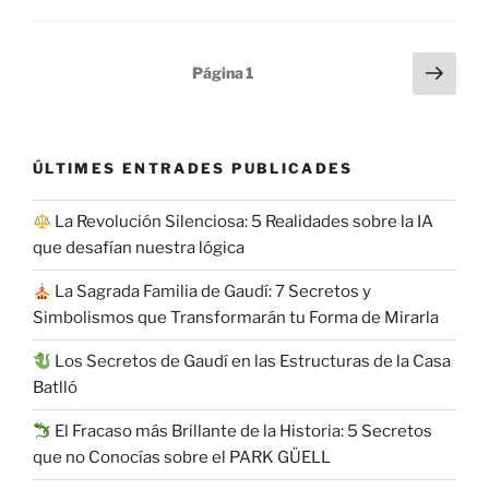
de
la
Paginación
Sigu
Industria
Página
1
pági
de
en
entradas
Catalunya»
ÚLTIMES ENTRADES PUBLICADES
La Revolución Silenciosa: 5 Realidades sobre la IA
que desafían nuestra lógica
La Sagrada Familia de Gaudí: 7 Secretos y
Simbolismos que Transformarán tu Forma de Mirarla
Los Secretos de Gaudí en las Estructuras de la Casa
Batlló
El Fracaso más Brillante de la Historia: 5 Secretos
que no Conocías sobre el PARK GÜELL