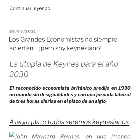
audio
«
Continuar leyendo
La
Revolución
PUBLICADO
28/05/2021
EL
de
Los Grandes Economistas no siempre
la
aciertan… ¡pero soy keynesiano!
IA
y
La utopía de Keynes para el año
la
2030
Computación
Cuántica»
El reconocido economista británico predijo en 1930
un mundo sin desigualdades y con una jornada laboral
de tres horas diarias en el plazo de un siglo
A largo plazo todos seremos keynesianos