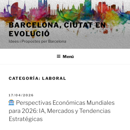
Saltar
al
contenido
BARCELONA, ​​CIUTAT EN
EVOLUCIÓ
Idees i Propostes per Barcelona
Menú
CATEGORÍA:
LABORAL
PUBLICADO
17/04/2026
EL
Perspectivas Económicas Mundiales
para 2026: IA, Mercados y Tendencias
Estratégicas