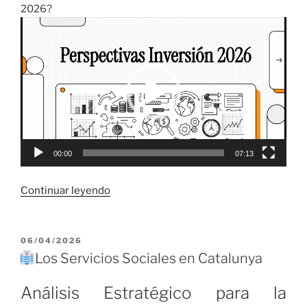
2026?
Reproductor
de
vídeo
00:00
07:13
«
Continuar leyendo
Perspectivas
Económicas
PUBLICADO
06/04/2026
EL
Mundiales
Los Servicios Sociales en Catalunya
para
2026:
Análisis Estratégico para la
IA,