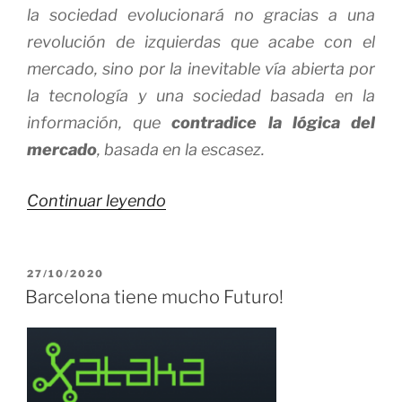
la sociedad evolucionará no gracias a una
revolución de izquierdas que acabe con el
mercado, sino por la inevitable vía abierta por
la tecnología y una sociedad basada en la
información, que
contradice la lógica del
mercado
, basada en la escasez.
«¿Es
Continuar leyendo
necesario
un
PUBLICADO
27/10/2020
Post-
EL
Barcelona tiene mucho Futuro!
Capitalísmo?»