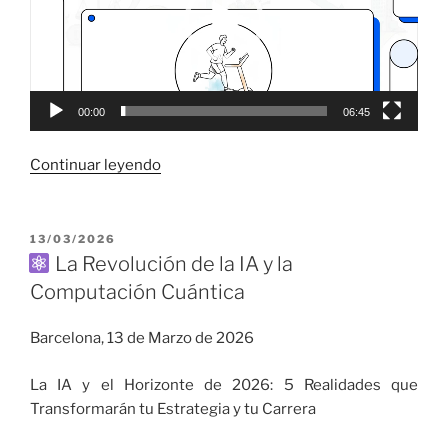
00:00
06:45
«Los
Continuar leyendo
Salarios
en
España
PUBLICADO
13/03/2026
EL
del
La Revolución de la IA y la
año
Computación Cuántica
2026
:
Barcelona, 13 de Marzo de 2026
Verdades
Incómodas»
La IA y el Horizonte de 2026: 5 Realidades que
Transformarán tu Estrategia y tu Carrera