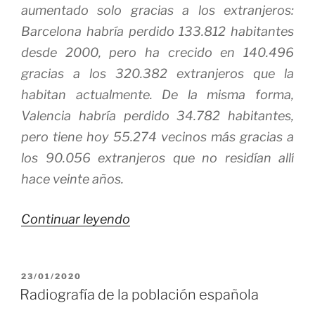
aumentado solo gracias a los extranjeros:
Barcelona habría perdido 133.812 habitantes
desde 2000, pero ha crecido en 140.496
gracias a los 320.382 extranjeros que la
habitan actualmente. De la misma forma,
Valencia habría perdido 34.782 habitantes,
pero tiene hoy 55.274 vecinos más gracias a
los 90.056 extranjeros que no residían allí
hace veinte años.
«Hay
Continuar leyendo
una
solución
PUBLICADO
23/01/2020
para
EL
Radiografía de la población española
la