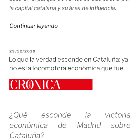
la capital catalana y su área de influencia.
«Hay
Continuar leyendo
que
eliminar
PUBLICADO
29/12/2019
los
EL
Lo que la verdad esconde en Cataluña: ya
riesgos
no es la locomotora económica que fué
de
la
contaminación,
pero
…
¿Qué esconde la victoria
¿La
económica de Madrid sobre
ITV
Cataluña?
sirve