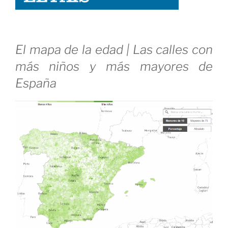
secesionistas
descubren
que
son
El mapa de la edad | Las calles con
«rebeldes
más niños y más mayores de
privilegiados»»»
España