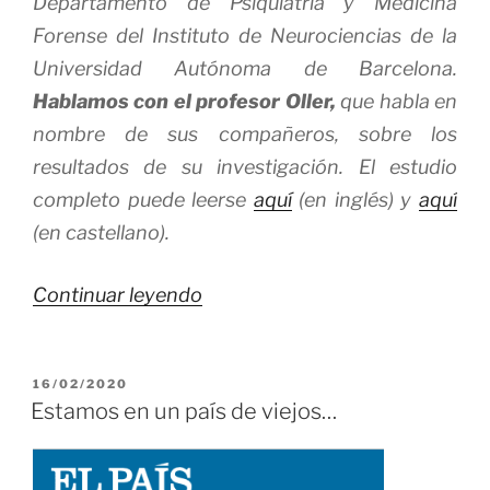
Departamento de Psiquiatría y Medicina
Forense del Instituto de Neurociencias de la
Universidad Autónoma de Barcelona.
Hablamos con el profesor Oller,
que habla en
nombre de sus compañeros, sobre los
resultados de su investigación. El estudio
completo puede leerse
aquí
(en inglés) y
aquí
(en castellano).
«Los
Continuar leyendo
autores
del
PUBLICADO
16/02/2020
estudio
EL
Estamos en un país de viejos…
sobre
los