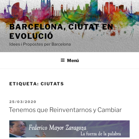
Saltar
al
contenido
BARCELONA, ​​CIUTAT EN
EVOLUCIÓ
Idees i Propostes per Barcelona
Menú
ETIQUETA:
CIUTATS
PUBLICADO
25/03/2020
EL
Tenemos que Reinventarnos y Cambiar