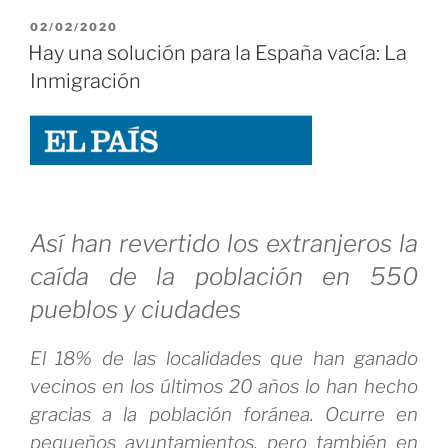
es
PUBLICADO
02/02/2020
un
EL
Hay una solución para la España vacía: La
lastre!
Inmigración
pero
las
enfermedades
respiratorias
muy
Así han revertido los extranjeros la
contentas»
caída de la población en 550
pueblos y ciudades
El 18% de las localidades que han ganado
vecinos en los últimos 20 años lo han hecho
gracias a la población foránea. Ocurre en
pequeños ayuntamientos, pero también en