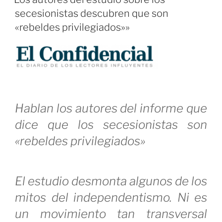
una
secesionistas descubren que son
cadena
«rebeldes privilegiados»»
es
la
de
su
eslabón
Hablan los autores del informe que
más
dice que los secesionistas son
débil»
«rebeldes privilegiados»
El estudio desmonta algunos de los
mitos del independentismo. Ni es
un movimiento tan transversal