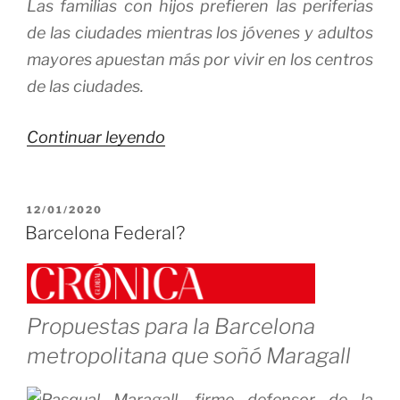
Las familias con hijos prefieren las periferias
de las ciudades mientras los jóvenes y adultos
mayores apuestan más por vivir en los centros
de las ciudades.
«Radiografía
Continuar leyendo
de
la
PUBLICADO
12/01/2020
población
EL
Barcelona Federal?
española»
Propuestas para la Barcelona
metropolitana que soñó Maragall