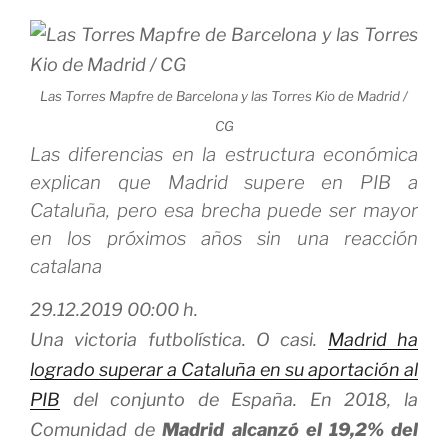
para
algo?
o
Las Torres Mapfre de Barcelona y las Torres Kio de Madrid /
¿es
CG
solo
Las diferencias en la estructura económica
un
explican que Madrid supere en PIB a
impuesto
Cataluña, pero esa brecha puede ser mayor
más?»
en los próximos años sin una reacción
catalana
29.12.2019 00:00 h.
Una victoria futbolística. O casi.
Madrid ha
logrado superar a Cataluña en su aportación al
PIB
del conjunto de España. En 2018, la
Comunidad de
Madrid alcanzó el 19,2% del