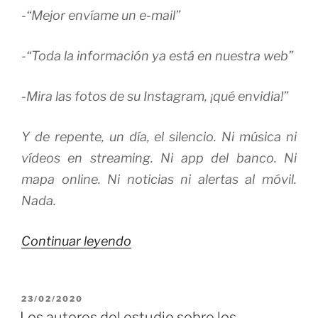
-“Mejor envíame un e-mail”
-“Toda la información ya está en nuestra web”
-Mira las fotos de su Instagram, ¡qué envidia!”
Y de repente, un día, el silencio. Ni música ni
vídeos en streaming. Ni app del banco. Ni
mapa online. Ni noticias ni alertas al móvil.
Nada.
«La
Continuar leyendo
Fortaleza
máxima
PUBLICADO
23/02/2020
de
EL
Los autores del estudio sobre los