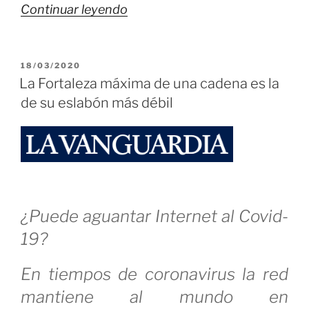
«Tenemos
Continuar leyendo
que
Reinventarnos
PUBLICADO
18/03/2020
y
EL
La Fortaleza máxima de una cadena es la
Cambiar»
de su eslabón más débil
¿Puede aguantar Internet al Covid-
19?
En tiempos de coronavirus la red
mantiene al mundo en