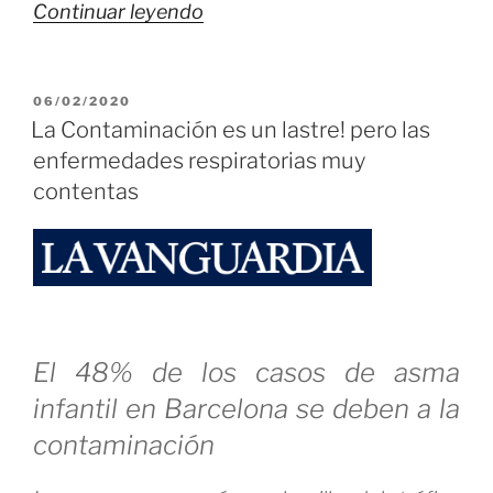
«Estamos
Continuar leyendo
en
un
PUBLICADO
06/02/2020
país
EL
La Contaminación es un lastre! pero las
de
enfermedades respiratorias muy
viejos…»
contentas
El 48% de los casos de asma
infantil en Barcelona se deben a la
contaminación