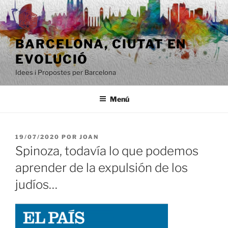
Saltar
al
contenido
BARCELONA, ​​CIUTAT EN
EVOLUCIÓ
Idees i Propostes per Barcelona
Menú
PUBLICADO
19/07/2020
POR
JOAN
EL
Spinoza, todavía lo que podemos
aprender de la expulsión de los
judíos…