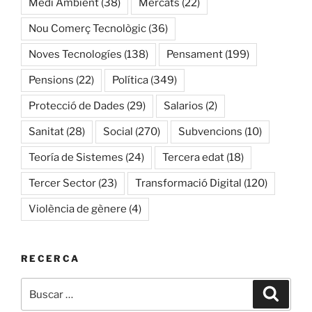
Medi Ambient
(38)
Mercats
(22)
Nou Comerç Tecnològic
(36)
Noves Tecnologíes
(138)
Pensament
(199)
Pensions
(22)
Política
(349)
Protecció de Dades
(29)
Salarios
(2)
Sanitat
(28)
Social
(270)
Subvencions
(10)
Teoría de Sistemes
(24)
Tercera edat
(18)
Tercer Sector
(23)
Transformació Digital
(120)
Violència de gènere
(4)
RECERCA
Buscar
Buscar
por: