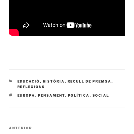
CATEGORÍAS
EDUCACIÓ
,
HISTÒRIA
,
RECULL DE PREMSA
,
REFLEXIONS
ETIQUETAS
EUROPA
,
PENSAMENT
,
POLÍTICA
,
SOCIAL
Navegación
Entrada
ANTERIOR
de