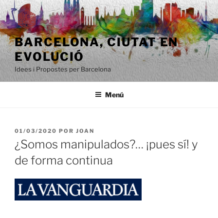
Saltar
al
contenido
BARCELONA, ​​CIUTAT EN
EVOLUCIÓ
Idees i Propostes per Barcelona
Menú
PUBLICADO
01/03/2020
POR
JOAN
EL
¿Somos manipulados?… ¡pues sí! y
de forma continua