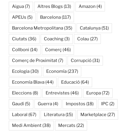
Aigua
(7)
Altres Blogs
(13)
Amazon
(4)
APEUs
(5)
Barcelona
(117)
Barcelona Metropolitana
(35)
Catalunya
(51)
Ciutats
(36)
Coaching
(3)
Colau
(27)
Collboni
(14)
Comerç
(46)
Comerç de Proximitat
(7)
Corrupció
(31)
Ecologia
(30)
Economía
(237)
Economía Blava
(44)
Educació
(64)
Eleccions
(8)
Entrevistes
(46)
Europa
(72)
Gaudí
(5)
Guerra
(4)
Impostos
(18)
IPC
(2)
Laboral
(67)
Literatura
(15)
Marketplace
(27)
Medi Ambient
(38)
Mercats
(22)