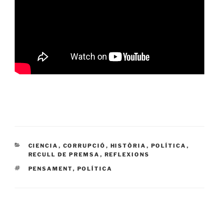
CATEGORÍAS
CIENCIA
,
CORRUPCIÓ
,
HISTÒRIA
,
POLÍTICA
,
RECULL DE PREMSA
,
REFLEXIONS
ETIQUETAS
PENSAMENT
,
POLÍTICA
Navegación