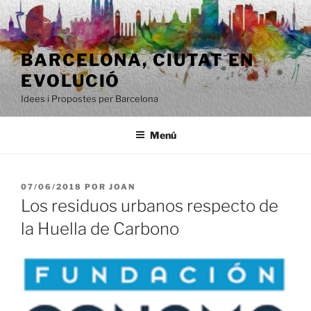
Saltar
al
contenido
BARCELONA, ​​CIUTAT EN
EVOLUCIÓ
Idees i Propostes per Barcelona
Menú
PUBLICADO
07/06/2018
POR
JOAN
EL
Los residuos urbanos respecto de
la Huella de Carbono