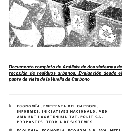
Documento completo de Análisis de dos sistemas de
recogida de residuos urbanos. Evaluación desde el
punto de vista de la Huella de Carbono
CATEGORÍAS
ECONOMÍA
,
EMPRENTA DEL CARBONI
,
INFORMES
,
INICIATIVES NACIONALS
,
MEDI
AMBIENT I SOSTENIBILITAT
,
POLÍTICA
,
PROPOSTES
,
TEORÍA DE SISTEMES
ETIQUETAS
ECOLOGIA
,
ECONOMÍA
,
ECONOMÍA BLAVA
,
MEDI