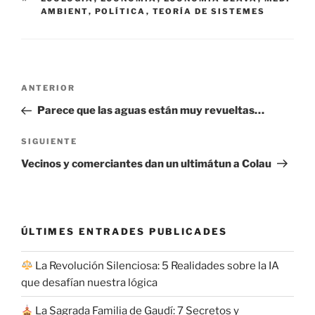
AMBIENT
,
POLÍTICA
,
TEORÍA DE SISTEMES
Navegación
Entrada
ANTERIOR
de
anterior:
Parece que las aguas están muy revueltas…
entradas
Siguiente
SIGUIENTE
entrada
Vecinos y comerciantes dan un ultimátun a Colau
ÚLTIMES ENTRADES PUBLICADES
La Revolución Silenciosa: 5 Realidades sobre la IA
que desafían nuestra lógica
La Sagrada Familia de Gaudí: 7 Secretos y