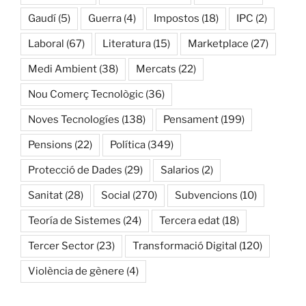
Gaudí
(5)
Guerra
(4)
Impostos
(18)
IPC
(2)
Laboral
(67)
Literatura
(15)
Marketplace
(27)
Medi Ambient
(38)
Mercats
(22)
Nou Comerç Tecnològic
(36)
Noves Tecnologíes
(138)
Pensament
(199)
Pensions
(22)
Política
(349)
Protecció de Dades
(29)
Salarios
(2)
Sanitat
(28)
Social
(270)
Subvencions
(10)
Teoría de Sistemes
(24)
Tercera edat
(18)
Tercer Sector
(23)
Transformació Digital
(120)
Violència de gènere
(4)