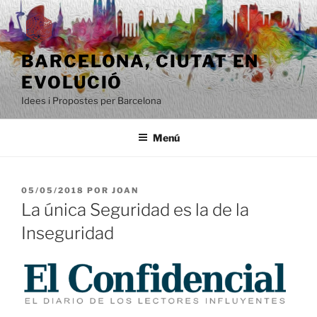
Saltar
al
contenido
BARCELONA, ​​CIUTAT EN
EVOLUCIÓ
Idees i Propostes per Barcelona
Menú
PUBLICADO
05/05/2018
POR
JOAN
EL
La única Seguridad es la de la
Inseguridad