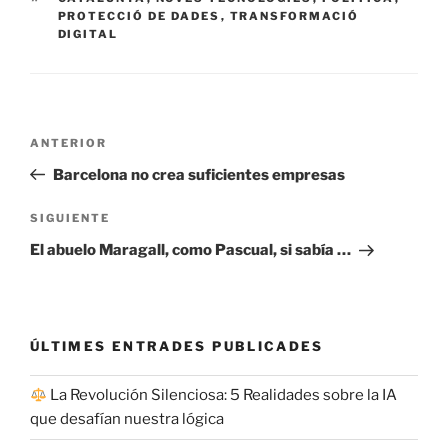
PROTECCIÓ DE DADES
,
TRANSFORMACIÓ
DIGITAL
Navegación
Entrada
ANTERIOR
de
anterior:
Barcelona no crea suficientes empresas
entradas
Siguiente
SIGUIENTE
entrada
El abuelo Maragall, como Pascual, si sabía …
ÚLTIMES ENTRADES PUBLICADES
La Revolución Silenciosa: 5 Realidades sobre la IA
que desafían nuestra lógica