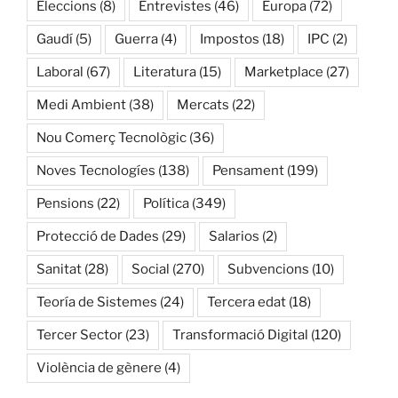
Eleccions
(8)
Entrevistes
(46)
Europa
(72)
Gaudí
(5)
Guerra
(4)
Impostos
(18)
IPC
(2)
Laboral
(67)
Literatura
(15)
Marketplace
(27)
Medi Ambient
(38)
Mercats
(22)
Nou Comerç Tecnològic
(36)
Noves Tecnologíes
(138)
Pensament
(199)
Pensions
(22)
Política
(349)
Protecció de Dades
(29)
Salarios
(2)
Sanitat
(28)
Social
(270)
Subvencions
(10)
Teoría de Sistemes
(24)
Tercera edat
(18)
Tercer Sector
(23)
Transformació Digital
(120)
Violència de gènere
(4)