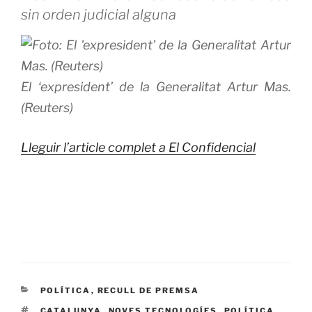
sin orden judicial alguna
El ‘expresident’ de la Generalitat Artur Mas.
(Reuters)
Lleguir l’article complet a El Confidencial
CATEGORÍAS
POLÍTICA
,
RECULL DE PREMSA
ETIQUETAS
CATALUNYA
,
NOVES TECNOLOGÍES
,
POLÍTICA
,