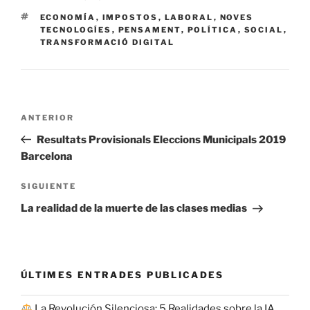
ETIQUETAS
ECONOMÍA
,
IMPOSTOS
,
LABORAL
,
NOVES
TECNOLOGÍES
,
PENSAMENT
,
POLÍTICA
,
SOCIAL
,
TRANSFORMACIÓ DIGITAL
Navegación
Entrada
ANTERIOR
de
anterior:
Resultats Provisionals Eleccions Municipals 2019
entradas
Barcelona
Siguiente
SIGUIENTE
entrada
La realidad de la muerte de las clases medias
ÚLTIMES ENTRADES PUBLICADES
La Revolución Silenciosa: 5 Realidades sobre la IA