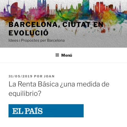
Saltar
al
contenido
BARCELONA, ​​CIUTAT EN
EVOLUCIÓ
Idees i Propostes per Barcelona
Menú
PUBLICADO
31/05/2019
POR
JOAN
EL
La Renta Básica ¿una medida de
equilibrio?