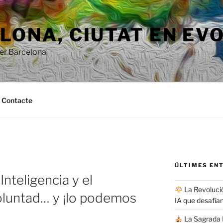
ONA, ​​CIUTAT EN EV
per Barcelona
Contacte
ÚLTIMES EN
Inteligencia y el
La Revolució
oluntad… y ¡lo podemos
IA que desafían
La Sagrada F