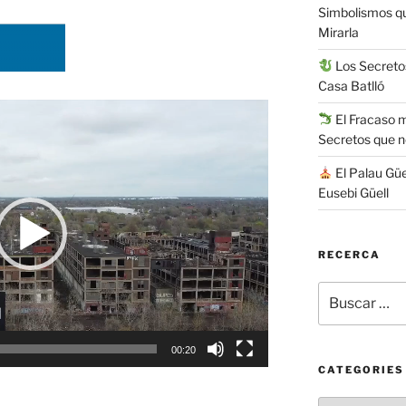
Simbolismos q
Mirarla
Los Secretos
Casa Batlló
El Fracaso má
Secretos que 
El Palau Güe
Eusebi Güell
RECERCA
Buscar
por:
00:20
CATEGORIES
Categories