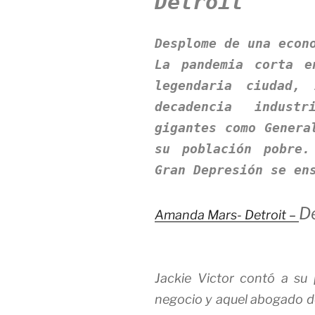
De
tro
it
Desplome de una econ
La pandemia corta e
legendaria ciudad,
decadencia indust
gigantes como Genera
su población pobre.
Gran Depresión se en
De
Amanda Mars-
Detroit
–
Jackie Victor contó a su
negocio y aquel abogado d