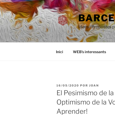
Saltar
al
BARCEL
contenido
Idees i Propostes 
Inici
WEB’s interessants
PUBLICADO
16/05/2020
POR
JOAN
EL
El Pesimismo de la 
Optimismo de la V
Aprender!