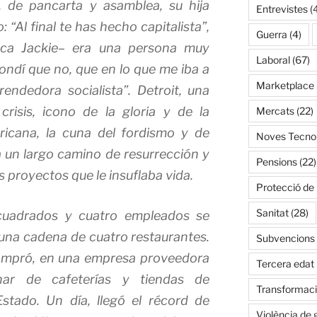
, de pancarta y asamblea, su hija
Entrevistes
(
 “Al final te has hecho capitalista”,
Guerra
(4)
lica Jackie– era una persona muy
Laboral
(67)
spondí que no, que en lo que me iba a
Marketplace
endedora socialista”. Detroit, una
crisis, icono de la gloria y de la
Mercats
(22)
ricana, la cuna del fordismo y de
Noves Tecnol
 un largo camino de resurrección y
Pensions
(22)
s proyectos que le insuflaba vida.
Protecció de
Sanitat
(28)
uadrados y cuatro empleados se
n una cadena de cuatro restaurantes.
Subvencions
ompró, en una empresa proveedora
Tercera edat
ar de cafeterías y tiendas de
Transformació
stado. Un día, llegó el récord de
Violència de 