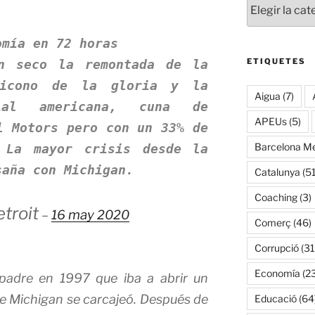
omía en 72 horas
ETIQUETES
n seco la remontada de la
 icono de la gloria y la
Aigua
(7)
rial americana, cuna de
APEUs
(5)
l Motors pero con un 33% de
Barcelona Me
 La mayor crisis desde la
saña con Michigan.
Catalunya
(51
Coaching
(3)
troit
may
–
16
2020
Comerç
(46)
Corrupció
(31
Economía
(2
 padre en 1997 que iba a abrir un
e Michigan se carcajeó. Después de
Educació
(64