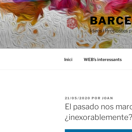
Saltar
al
BARCEL
contenido
Idees i Propostes 
Inici
WEB’s interessants
PUBLICADO
21/05/2020
POR
JOAN
EL
El pasado nos marc
¿inexorablemente