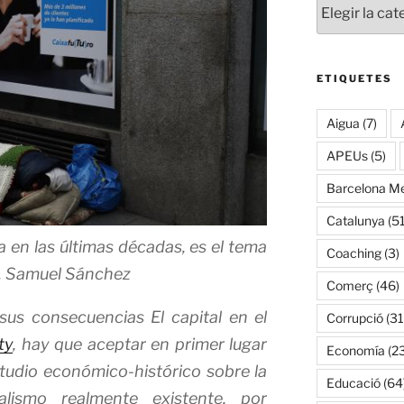
ETIQUETES
Aigua
(7)
APEUs
(5)
Barcelona Me
Catalunya
(51
 en las últimas décadas, es el tema
Coaching
(3)
.
Samuel Sánchez
Comerç
(46)
 sus consecuencias
El capital en el
Corrupció
(31
ty
, hay que aceptar en primer lugar
Economía
(2
tudio económico-histórico sobre la
Educació
(64
alismo realmente existente, por