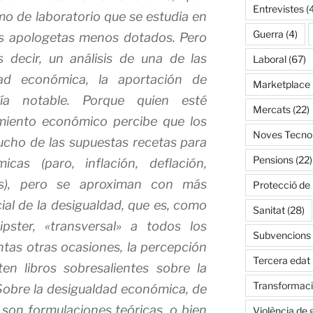
Entrevistes
(
smo de laboratorio que se estudia en
Guerra
(4)
us apologetas menos dotados. Pero
 decir, un análisis de una de las
Laboral
(67)
dad económica, la aportación de
Marketplace
ía notable. Porque quien esté
Mercats
(22)
miento económico percibe que los
Noves Tecnol
cho de las supuestas recetas para
Pensions
(22)
icas (paro, inflación, deflación,
es), pero se aproximan con más
Protecció de
ial de la desigualdad, que es, como
Sanitat
(28)
ipster
, «transversal» a todos los
Subvencions
as otras ocasiones, la percepción
Tercera edat
en libros sobresalientes sobre la
Transformació
Sobre la desigualdad económica
, de
n son formulaciones teóricas, o bien
Violència de 