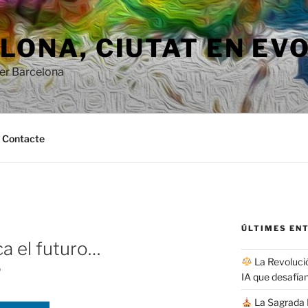
ONA, ​​CIUTAT EN EV
per Barcelona
Contacte
ÚLTIMES EN
a el futuro…
La Revolució
?
IA que desafían
La Sagrada F