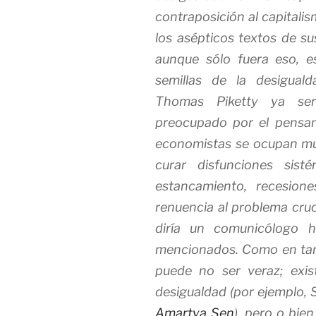
contraposición al capitali
los asépticos textos de s
aunque sólo fuera eso, es
semillas de la desigual
Thomas Piketty ya ser
preocupado por el pensa
economistas se ocupan mu
curar disfunciones sistém
estancamiento, recesion
renuencia al problema cruc
diría un comunicólogo
h
mencionados. Como en tant
puede no ser veraz; exist
desigualdad (por ejemplo,
Amartya Sen
), pero o bie