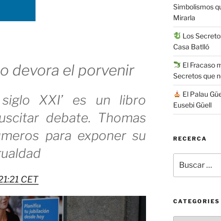
Simbolismos q
Mirarla
Los Secretos
Casa Batlló
El Fracaso má
o devora el porvenir
Secretos que 
El Palau Güe
 siglo XXI’ es un libro
Eusebi Güell
suscitar debate. Thomas
números para exponer su
RECERCA
gualdad
Buscar
por:
21:21
CET
CATEGORIES
Categories