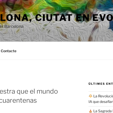
ONA, ​​CIUTAT EN EV
per Barcelona
Contacte
ÚLTIMES EN
estra que el mundo
La Revolució
 cuarentenas
IA que desafían
La Sagrada F