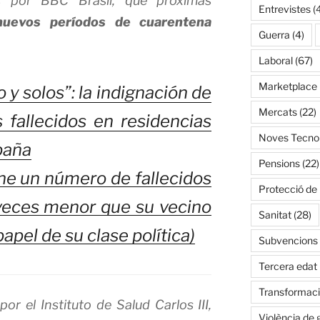
s por BBC Brasil, que próximas
Entrevistes
(
nuevos períodos de cuarentena
Guerra
(4)
Laboral
(67)
Marketplace
 y solos”: la indignación de
Mercats
(22)
s fallecidos en residencias
Noves Tecnol
paña
Pensions
(22)
ne un número de fallecidos
Protecció de
veces menor que su vecino
Sanitat
(28)
papel de su clase política)
Subvencions
Tercera edat
Transformació
por el Instituto de Salud Carlos III,
Violència de 