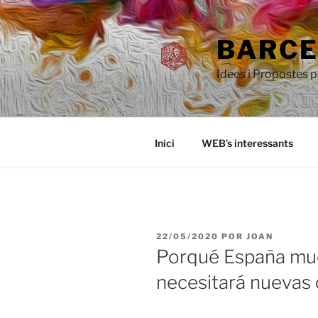
Saltar
al
BARCEL
contenido
Idees i Propostes 
Inici
WEB’s interessants
PUBLICADO
22/05/2020
POR
JOAN
EL
Porqué España mu
necesitará nuevas