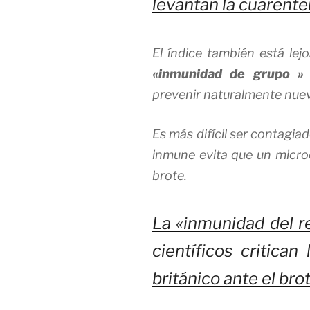
levantan la cuarent
El índice también está lej
«inmunidad
de grupo
»
prevenir naturalmente nuev
Es más difícil ser contagiad
inmune evita que un micr
brote.
La «inmunidad del r
científicos critican
británico ante el bro