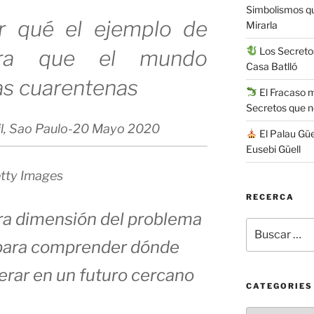
Simbolismos q
or qué el ejemplo de
Mirarla
Los Secretos
tra que el mundo
Casa Batlló
as cuarentenas
El Fracaso má
Secretos que 
l, Sao Paulo-
20 Mayo 2020
El Palau Güe
Eusebi Güell
tty Images
RECERCA
ra dimensión del problema
Buscar
por:
para comprender dónde
rar en un futuro cercano
CATEGORIES
Categories