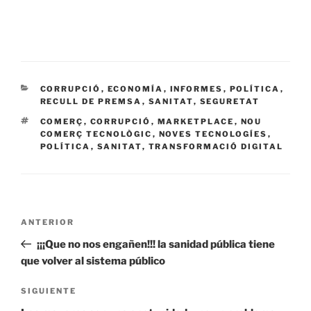
CATEGORÍAS
CORRUPCIÓ
,
ECONOMÍA
,
INFORMES
,
POLÍTICA
,
RECULL DE PREMSA
,
SANITAT
,
SEGURETAT
ETIQUETAS
COMERÇ
,
CORRUPCIÓ
,
MARKETPLACE
,
NOU
COMERÇ TECNOLÒGIC
,
NOVES TECNOLOGÍES
,
POLÍTICA
,
SANITAT
,
TRANSFORMACIÓ DIGITAL
Navegación
Entrada
ANTERIOR
de
anterior:
¡¡¡Que no nos engañen!!! la sanidad pública tiene
entradas
que volver al sistema público
Siguiente
SIGUIENTE
entrada