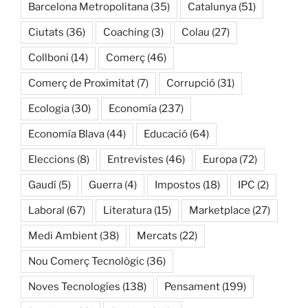
Barcelona Metropolitana
(35)
Catalunya
(51)
Ciutats
(36)
Coaching
(3)
Colau
(27)
Collboni
(14)
Comerç
(46)
Comerç de Proximitat
(7)
Corrupció
(31)
Ecologia
(30)
Economía
(237)
Economía Blava
(44)
Educació
(64)
Eleccions
(8)
Entrevistes
(46)
Europa
(72)
Gaudí
(5)
Guerra
(4)
Impostos
(18)
IPC
(2)
Laboral
(67)
Literatura
(15)
Marketplace
(27)
Medi Ambient
(38)
Mercats
(22)
Nou Comerç Tecnològic
(36)
Noves Tecnologíes
(138)
Pensament
(199)