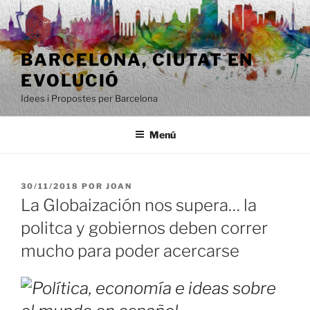
Saltar
al
contenido
BARCELONA, ​​CIUTAT EN
EVOLUCIÓ
Idees i Propostes per Barcelona
Menú
PUBLICADO
30/11/2018
POR
JOAN
EL
La Globaización nos supera… la
politca y gobiernos deben correr
mucho para poder acercarse