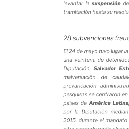
levantar la
suspensión
de 
tramitación hasta su resoluc
28 subvenciones frau
El 24 de mayo tuvo lugar la
una veintena de detenidos,
Diputación,
Salvador Est
malversación de cauda
prevaricación administrat
pesquisas se centraron en
países de
América Latina
por la Diputación median
2015, durante el mandato d
cifra estafada podía alcanz