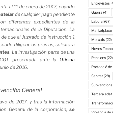
Entrevistes
(
nta al 11 de enero de 2017, cuando
Guerra
(4)
utelar
de cualquier pago pendiente
Laboral
(67)
con diferentes expedientes de la
ternacionales de la Diputación. La
Marketplace
de que el Juzgado de Instrucción 1
Mercats
(22)
oado diligencias previas, solicitara
Noves Tecnol
ntes
. La investigación parte de una
Pensions
(22)
CGT presentada ante la
Oficina
Protecció de
junio de 2016.
Sanitat
(28)
Subvencions
ervención General
Tercera edat
ayo de 2017, y tras la información
Transformació
ción General de la corporación,
se
Violència de 