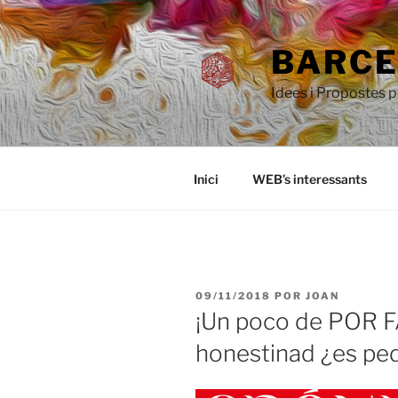
Saltar
al
BARCEL
contenido
Idees i Propostes 
Inici
WEB’s interessants
PUBLICADO
09/11/2018
POR
JOAN
EL
¡Un poco de POR 
honestinad ¿es pe