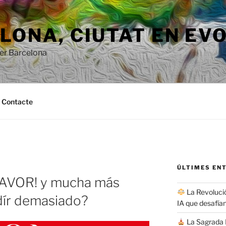
ONA, ​​CIUTAT EN EV
per Barcelona
Contacte
ÚLTIMES EN
FAVOR! y mucha más
La Revolució
dír demasiado?
IA que desafían
La Sagrada F