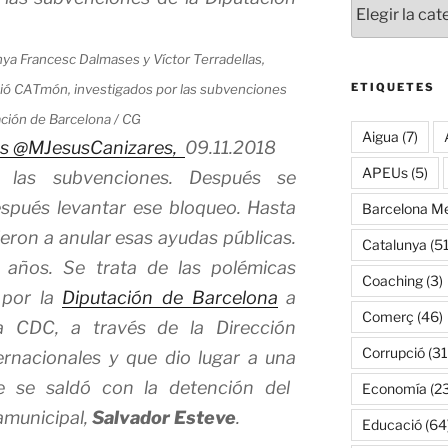
nya Francesc Dalmases y Víctor Terradellas,
ETIQUETES
ció CATmón, investigados por las subvenciones
ación de Barcelona / CG
Aigua
(7)
es
@MJesusCanizares,
09.11.2018
APEUs
(5)
 las subvenciones. Después se
spués levantar ese bloqueo. Hasta
Barcelona Me
ieron a anular esas ayudas públicas.
Catalunya
(51
 años. Se trata de las polémicas
Coaching
(3)
 por la
Diputación de Barcelona
a
Comerç
(46)
 a CDC, a través de la Dirección
Corrupció
(31
ernacionales y que dio lugar a una
 se saldó con la detención del
Economía
(2
amunicipal,
Salvador Esteve
.
Educació
(64