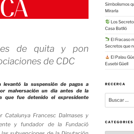
Simbolismos q
Mirarla
Los Secretos
Casa Batlló
El Fracaso má
nes de quita y pon
Secretos que 
El Palau Güe
ociaciones de CDC
Eusebi Güell
a levantó la suspensión de pagos a
RECERCA
por malversación un día antes de la
Buscar
la que fue detenido el expresidente
por:
CATEGORIES
Categories