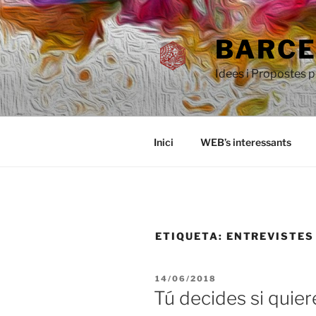
Saltar
al
BARCEL
contenido
Idees i Propostes 
Inici
WEB’s interessants
ETIQUETA:
ENTREVISTES
PUBLICADO
14/06/2018
EL
Tú decides si quie