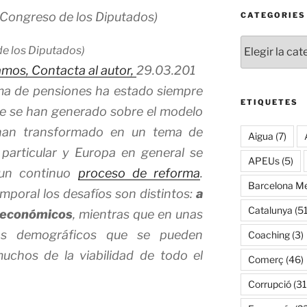
CATEGORIES
Categories
e los Diputados)
amos,
Contacta al autor,
29.03.201
ema de pensiones ha estado siempre
ETIQUETES
ue se han generado sobre el modelo
han transformado en un tema de
Aigua
(7)
particular y Europa en general se
APEUs
(5)
 un continuo
proceso de reforma
.
Barcelona Me
mporal los desafíos son distintos:
a
Catalunya
(51
n económicos
, mientras que en unas
ios demográficos que se pueden
Coaching
(3)
uchos de la viabilidad de todo el
Comerç
(46)
Corrupció
(31