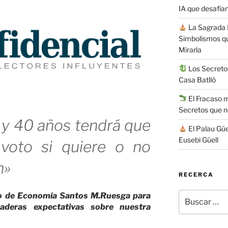
IA que desafían
La Sagrada F
Simbolismos q
Mirarla
Los Secretos
Casa Batlló
El Fracaso má
Secretos que 
 y 40 años tendrá que
El Palau Güe
Eusebi Güell
 voto si quiere o no
n»
RECERCA
Buscar
co de Economía Santos M.Ruesga para
por:
aderas expectativas sobre nuestra