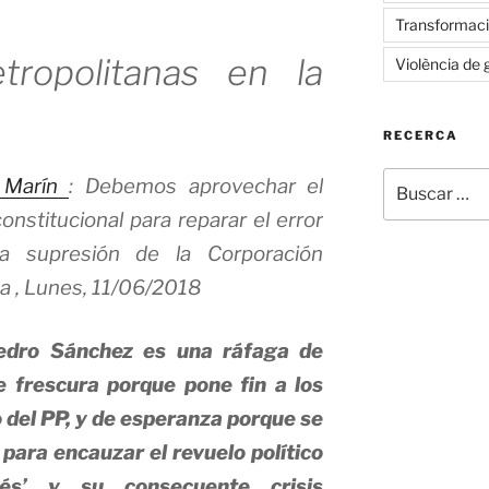
Transformació
ropolitanas en la
Violència de 
RECERCA
Buscar
 Marín
: Debemos aprovechar el
por:
nstitucional para reparar el error
 supresión de la Corporación
a ,
Lunes,
11/06/2018
edro Sánchez es una ráfaga de
e frescura porque pone fin a los
 del PP, y de esperanza porque se
 para encauzar el revuelo político
cés’ y su consecuente crisis