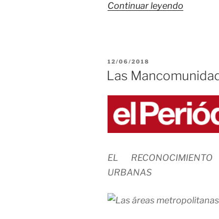
«Tú
Continuar leyendo
decides
si
quieres
PUBLICADO
12/06/2018
cobrar
EL
Las Mancomunidade
pensión
con
tu
voto»
EL RECONOCIMIENT
URBANAS