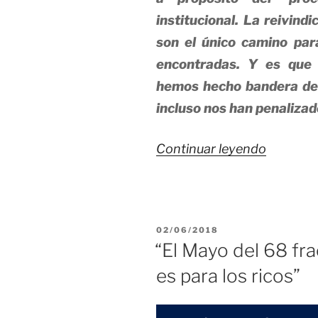
institucional. La reivindi
son el único camino para
encontradas. Y es que 
hemos hecho bandera del
incluso nos han penalizad
«Las
Continuar leyendo
Mancom
del
futuro-
PUBLICADO
02/06/2018
presente
EL
“El Mayo del 68 fra
es para los ricos”