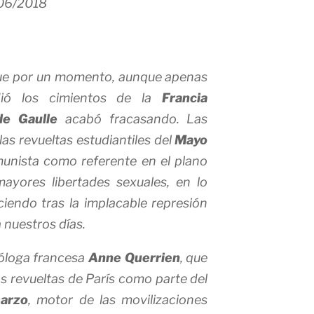
06/2018
que por un momento, aunque apenas
dió los cimientos de la
Francia
de Gaulle
acabó fracasando. Las
as revueltas estudiantiles del
Mayo
munista como referente en el plano
mayores libertades sexuales, en lo
iendo tras la implacable represión
 nuestros días.
ióloga francesa
Anne Querrien
, que
as revueltas de París como parte del
arzo
, motor de las movilizaciones