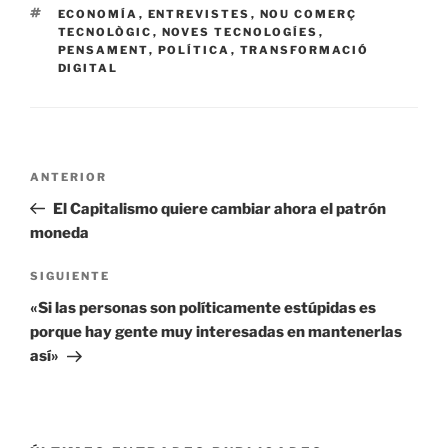
ETIQUETAS
ECONOMÍA
,
ENTREVISTES
,
NOU COMERÇ
TECNOLÒGIC
,
NOVES TECNOLOGÍES
,
PENSAMENT
,
POLÍTICA
,
TRANSFORMACIÓ
DIGITAL
Navegación
Entrada
ANTERIOR
de
anterior:
El Capitalismo quiere cambiar ahora el patrón
entradas
moneda
Siguiente
SIGUIENTE
entrada
«Si las personas son políticamente estúpidas es
porque hay gente muy interesadas en mantenerlas
así»