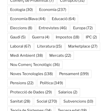
Comerç de Proximitat
(7)
Corrupció
(31)
Ecologia
(30)
Economía
(237)
Economía Blava
(44)
Educació
(64)
Eleccions
(8)
Entrevistes
(46)
Europa
(72)
Gaudí
(5)
Guerra
(4)
Impostos
(18)
IPC
(2)
Laboral
(67)
Literatura
(15)
Marketplace
(27)
Medi Ambient
(38)
Mercats
(22)
Nou Comerç Tecnològic
(36)
Noves Tecnologíes
(138)
Pensament
(199)
Pensions
(22)
Política
(349)
Protecció de Dades
(29)
Salarios
(2)
Sanitat
(28)
Social
(270)
Subvencions
(10)
Teoría de Sistemes
(24)
Tercera edat
(18)