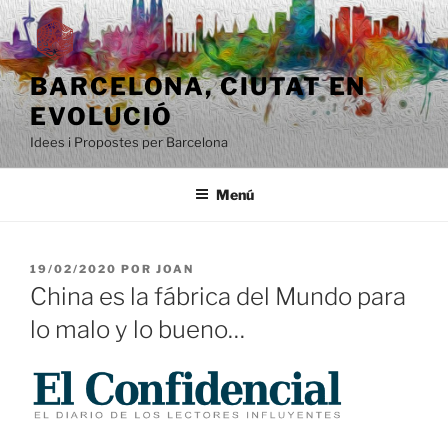
Saltar
al
contenido
BARCELONA, ​​CIUTAT EN
EVOLUCIÓ
Idees i Propostes per Barcelona
Menú
PUBLICADO
19/02/2020
POR
JOAN
EL
China es la fábrica del Mundo para
lo malo y lo bueno…