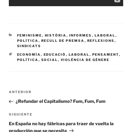
CATEGORÍAS
FEMINISME
,
HISTÒRIA
,
INFORMES
,
LABORAL
,
POLÍTICA
,
RECULL DE PREMSA
,
REFLEXIONS
,
SINDICATS
ETIQUETAS
ECONOMÍA
,
EDUCACIÓ
,
LABORAL
,
PENSAMENT
,
POLÍTICA
,
SOCIAL
,
VIOLÈNCIA DE GÈNERE
Navegación
Entrada
ANTERIOR
de
anterior:
¿Refundar el Capitalismo? Fum, Fum, Fum
entradas
Siguiente
SIGUIENTE
entrada
En España no hay fábricas para traer de vuelta la
producción que se necesita