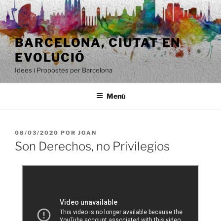
Saltar
al
contenido
BARCELONA, ​​CIUTAT EN
EVOLUCIÓ
Idees i Propostes per Barcelona
Menú
PUBLICADO
08/03/2020
POR
JOAN
EL
Son Derechos, no Privilegios