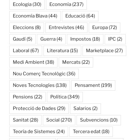
Ecologia
(30)
Economía
(237)
Economía Blava
(44)
Educació
(64)
Eleccions
(8)
Entrevistes
(46)
Europa
(72)
Gaudí
(5)
Guerra
(4)
Impostos
(18)
IPC
(2)
Laboral
(67)
Literatura
(15)
Marketplace
(27)
Medi Ambient
(38)
Mercats
(22)
Nou Comerç Tecnològic
(36)
Noves Tecnologíes
(138)
Pensament
(199)
Pensions
(22)
Política
(349)
Protecció de Dades
(29)
Salarios
(2)
Sanitat
(28)
Social
(270)
Subvencions
(10)
Teoría de Sistemes
(24)
Tercera edat
(18)