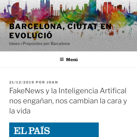
Saltar
al
contenido
BARCELONA, ​​CIUTAT EN
EVOLUCIÓ
Idees i Propostes per Barcelona
Menú
PUBLICADO
21/12/2019
POR
JOAN
EL
FakeNews y la Inteligencia Artifical
nos engañan, nos cambian la cara y
la vida