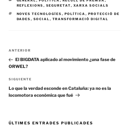
CATEGORÍAS
GENERAL
,
POLÍTICA
,
RECULL DE PREMSA
,
REFLEXIONS
,
SEGURETAT
,
XARXA SOCIALS
ETIQUETAS
NOVES TECNOLOGÍES
,
POLÍTICA
,
PROTECCIÓ DE
DADES
,
SOCIAL
,
TRANSFORMACIÓ DIGITAL
Navegación
Entrada
ANTERIOR
de
anterior:
El BIGDATA aplicado al movimiento ¿una fase de
entradas
ORWEL?
Siguiente
SIGUIENTE
entrada
Lo que la verdad esconde en Cataluña: ya no es la
locomotora económica que fué
ÚLTIMES ENTRADES PUBLICADES