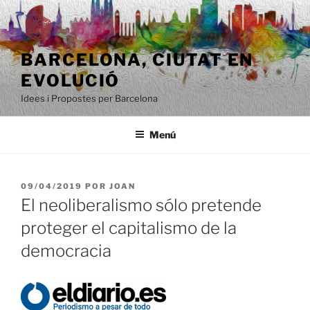
Saltar
al
contenido
BARCELONA, ​​CIUTAT EN
EVOLUCIÓ
Idees i Propostes per Barcelona
Menú
PUBLICADO
09/04/2019
POR
JOAN
EL
El neoliberalismo sólo pretende
proteger el capitalismo de la
democracia