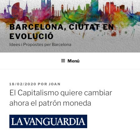
Saltar
al
contenido
BARCELONA, ​​CIUTAT EN
EVOLUCIÓ
Idees i Propostes per Barcelona
Menú
PUBLICADO
18/02/2020
POR
JOAN
EL
El Capitalismo quiere cambiar
ahora el patrón moneda