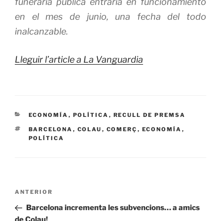
funeraria pública entraría en funcionamiento
en el mes de junio, una fecha del todo
inalcanzable.
Lleguir l’article a La Vanguardia
CATEGORÍAS
ECONOMÍA
,
POLÍTICA
,
RECULL DE PREMSA
ETIQUETAS
BARCELONA
,
COLAU
,
COMERÇ
,
ECONOMÍA
,
POLÍTICA
Navegación
Entrada
ANTERIOR
de
anterior:
Barcelona incrementa les subvencions… a amics
entradas
de Colau!