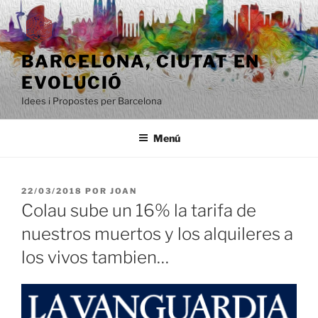
Saltar
al
contenido
BARCELONA, ​​CIUTAT EN
EVOLUCIÓ
Idees i Propostes per Barcelona
Menú
PUBLICADO
22/03/2018
POR
JOAN
EL
Colau sube un 16% la tarifa de
nuestros muertos y los alquileres a
los vivos tambien…