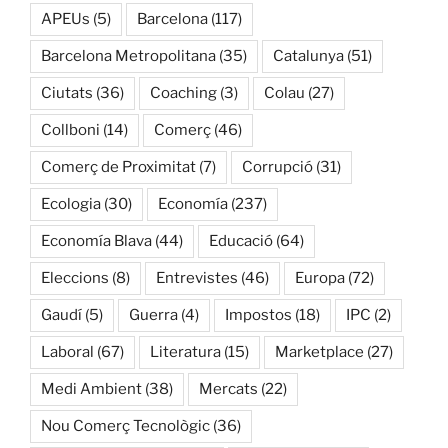
APEUs
(5)
Barcelona
(117)
Barcelona Metropolitana
(35)
Catalunya
(51)
Ciutats
(36)
Coaching
(3)
Colau
(27)
Collboni
(14)
Comerç
(46)
Comerç de Proximitat
(7)
Corrupció
(31)
Ecologia
(30)
Economía
(237)
Economía Blava
(44)
Educació
(64)
Eleccions
(8)
Entrevistes
(46)
Europa
(72)
Gaudí
(5)
Guerra
(4)
Impostos
(18)
IPC
(2)
Laboral
(67)
Literatura
(15)
Marketplace
(27)
Medi Ambient
(38)
Mercats
(22)
Nou Comerç Tecnològic
(36)