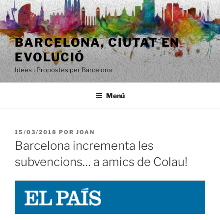
Saltar
al
contenido
BARCELONA, ​​CIUTAT EN
EVOLUCIÓ
Idees i Propostes per Barcelona
Menú
PUBLICADO
15/03/2018
POR
JOAN
EL
Barcelona incrementa les
subvencions… a amics de Colau!