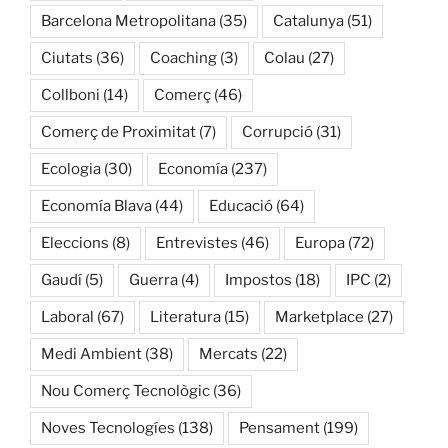
Barcelona Metropolitana
(35)
Catalunya
(51)
Ciutats
(36)
Coaching
(3)
Colau
(27)
Collboni
(14)
Comerç
(46)
Comerç de Proximitat
(7)
Corrupció
(31)
Ecologia
(30)
Economía
(237)
Economía Blava
(44)
Educació
(64)
Eleccions
(8)
Entrevistes
(46)
Europa
(72)
Gaudí
(5)
Guerra
(4)
Impostos
(18)
IPC
(2)
Laboral
(67)
Literatura
(15)
Marketplace
(27)
Medi Ambient
(38)
Mercats
(22)
Nou Comerç Tecnològic
(36)
Noves Tecnologíes
(138)
Pensament
(199)