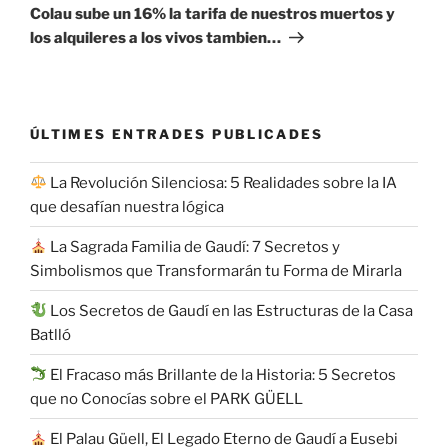
entrada
Colau sube un 16% la tarifa de nuestros muertos y
los alquileres a los vivos tambien…
ÚLTIMES ENTRADES PUBLICADES
La Revolución Silenciosa: 5 Realidades sobre la IA
que desafían nuestra lógica
La Sagrada Familia de Gaudí: 7 Secretos y
Simbolismos que Transformarán tu Forma de Mirarla
Los Secretos de Gaudí en las Estructuras de la Casa
Batlló
El Fracaso más Brillante de la Historia: 5 Secretos
que no Conocías sobre el PARK GÜELL
El Palau Güell, El Legado Eterno de Gaudí a Eusebi