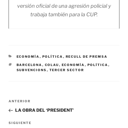
versión oficial de una agresión policial y
trabaja también para la CUP.
CATEGORÍAS
ECONOMÍA
,
POLÍTICA
,
RECULL DE PREMSA
ETIQUETAS
BARCELONA
,
COLAU
,
ECONOMÍA
,
POLÍTICA
,
SUBVENCIONS
,
TERCER SECTOR
Navegación
Entrada
ANTERIOR
de
anterior:
LA OBRA DEL ‘PRESIDENT’
entradas
Siguiente
SIGUIENTE