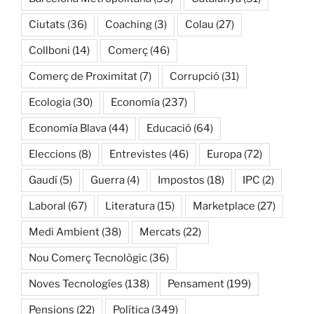
Ciutats
(36)
Coaching
(3)
Colau
(27)
Collboni
(14)
Comerç
(46)
Comerç de Proximitat
(7)
Corrupció
(31)
Ecologia
(30)
Economía
(237)
Economía Blava
(44)
Educació
(64)
Eleccions
(8)
Entrevistes
(46)
Europa
(72)
Gaudí
(5)
Guerra
(4)
Impostos
(18)
IPC
(2)
Laboral
(67)
Literatura
(15)
Marketplace
(27)
Medi Ambient
(38)
Mercats
(22)
Nou Comerç Tecnològic
(36)
Noves Tecnologíes
(138)
Pensament
(199)
Pensions
(22)
Política
(349)