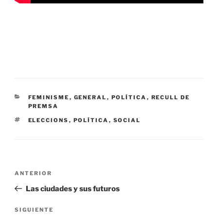
CATEGORÍAS
FEMINISME
,
GENERAL
,
POLÍTICA
,
RECULL DE
PREMSA
ETIQUETAS
ELECCIONS
,
POLÍTICA
,
SOCIAL
Navegación
Entrada
ANTERIOR
de
anterior:
Las ciudades y sus futuros
entradas
Siguiente
SIGUIENTE