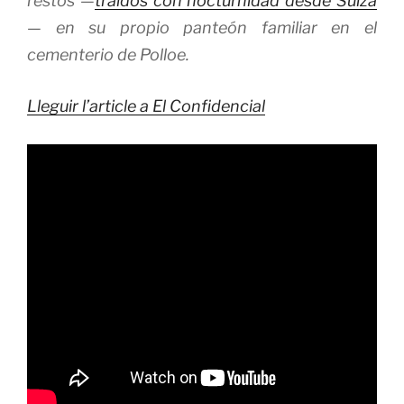
restos —
traídos con nocturnidad desde Suiza
— en su propio panteón familiar en el
cementerio de Polloe.
Lleguir l’article a El Confidencial