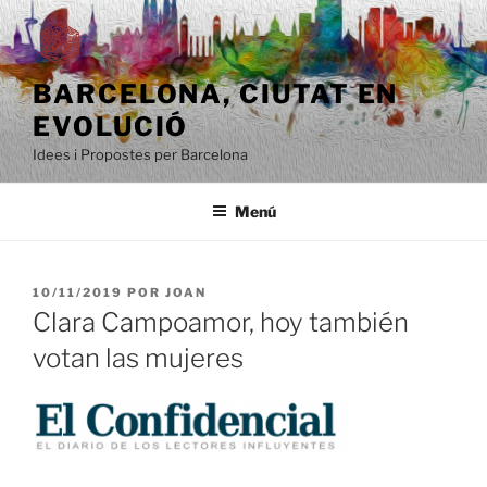
Saltar
al
contenido
BARCELONA, ​​CIUTAT EN
EVOLUCIÓ
Idees i Propostes per Barcelona
Menú
PUBLICADO
10/11/2019
POR
JOAN
EL
Clara Campoamor, hoy también
votan las mujeres