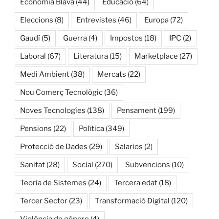
Economía Blava
(44)
Educació
(64)
Eleccions
(8)
Entrevistes
(46)
Europa
(72)
Gaudí
(5)
Guerra
(4)
Impostos
(18)
IPC
(2)
Laboral
(67)
Literatura
(15)
Marketplace
(27)
Medi Ambient
(38)
Mercats
(22)
Nou Comerç Tecnològic
(36)
Noves Tecnologíes
(138)
Pensament
(199)
Pensions
(22)
Política
(349)
Protecció de Dades
(29)
Salarios
(2)
Sanitat
(28)
Social
(270)
Subvencions
(10)
Teoría de Sistemes
(24)
Tercera edat
(18)
Tercer Sector
(23)
Transformació Digital
(120)