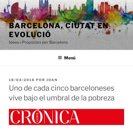
Saltar
al
contenido
BARCELONA, ​​CIUTAT EN
EVOLUCIÓ
Idees i Propostes per Barcelona
Menú
PUBLICADO
18/04/2018
POR
JOAN
EL
Uno de cada cinco barceloneses
vive bajo el umbral de la pobreza