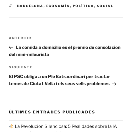
ETIQUETAS
BARCELONA
,
ECONOMÍA
,
POLÍTICA
,
SOCIAL
Navegación
Entrada
ANTERIOR
de
anterior:
La comida a domicilio es el premio de consolación
entradas
del mini-mileurista
Siguiente
SIGUIENTE
entrada
El PSC obliga a un Ple Extraordinari per tractar
temes de Ciutat Vella i els seus vells problemes
ÚLTIMES ENTRADES PUBLICADES
La Revolución Silenciosa: 5 Realidades sobre la IA