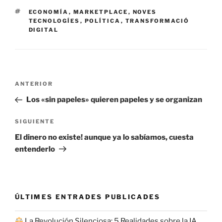
ETIQUETAS
ECONOMÍA
,
MARKETPLACE
,
NOVES
TECNOLOGÍES
,
POLÍTICA
,
TRANSFORMACIÓ
DIGITAL
Navegación
Entrada
ANTERIOR
de
anterior:
Los «sin papeles» quieren papeles y se organizan
entradas
Siguiente
SIGUIENTE
entrada
El dinero no existe! aunque ya lo sabíamos, cuesta
entenderlo
ÚLTIMES ENTRADES PUBLICADES
La Revolución Silenciosa: 5 Realidades sobre la IA