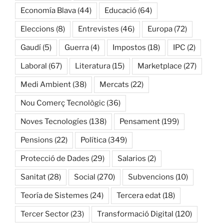
Economía Blava
(44)
Educació
(64)
Eleccions
(8)
Entrevistes
(46)
Europa
(72)
Gaudí
(5)
Guerra
(4)
Impostos
(18)
IPC
(2)
Laboral
(67)
Literatura
(15)
Marketplace
(27)
Medi Ambient
(38)
Mercats
(22)
Nou Comerç Tecnològic
(36)
Noves Tecnologíes
(138)
Pensament
(199)
Pensions
(22)
Política
(349)
Protecció de Dades
(29)
Salarios
(2)
Sanitat
(28)
Social
(270)
Subvencions
(10)
Teoría de Sistemes
(24)
Tercera edat
(18)
Tercer Sector
(23)
Transformació Digital
(120)