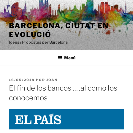
Saltar
al
contenido
BARCELONA, ​​CIUTAT EN
EVOLUCIÓ
Idees i Propostes per Barcelona
Menú
PUBLICADO
16/05/2018
POR
JOAN
EL
El fín de los bancos …tal como los
conocemos