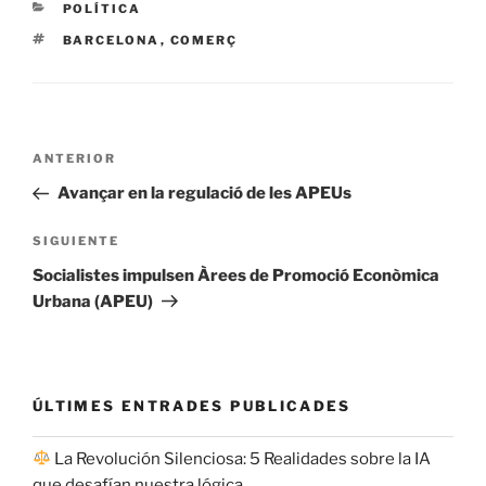
CATEGORÍAS
POLÍTICA
ETIQUETAS
BARCELONA
,
COMERÇ
Navegación
Entrada
ANTERIOR
de
anterior:
Avançar en la regulació de les APEUs
entradas
Siguiente
SIGUIENTE
entrada
Socialistes impulsen Àrees de Promoció Econòmica
Urbana (APEU)
ÚLTIMES ENTRADES PUBLICADES
La Revolución Silenciosa: 5 Realidades sobre la IA
que desafían nuestra lógica