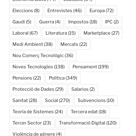
Eleccions
(8)
Entrevistes
(46)
Europa
(72)
Gaudí
(5)
Guerra
(4)
Impostos
(18)
IPC
(2)
Laboral
(67)
Literatura
(15)
Marketplace
(27)
Medi Ambient
(38)
Mercats
(22)
Nou Comerç Tecnològic
(36)
Noves Tecnologíes
(138)
Pensament
(199)
Pensions
(22)
Política
(349)
Protecció de Dades
(29)
Salarios
(2)
Sanitat
(28)
Social
(270)
Subvencions
(10)
Teoría de Sistemes
(24)
Tercera edat
(18)
Tercer Sector
(23)
Transformació Digital
(120)
Violència de gènere
(4)