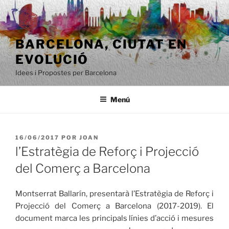
Saltar
al
contenido
BARCELONA, ​​CIUTAT EN
EVOLUCIÓ
Idees i Propostes per Barcelona
Menú
PUBLICADO
16/06/2017
POR
JOAN
EL
l’Estratègia de Reforç i Projecció
del Comerç a Barcelona
Montserrat Ballarín, presentarà l’Estratègia de Reforç i
Projecció del Comerç a Barcelona (2017-2019). El
document marca les principals línies d’acció i mesures