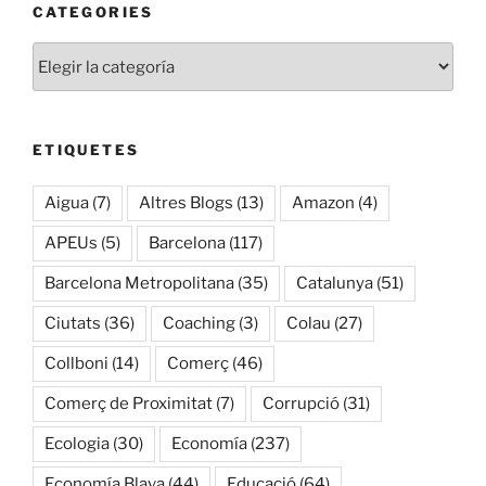
CATEGORIES
Categories
ETIQUETES
Aigua
(7)
Altres Blogs
(13)
Amazon
(4)
APEUs
(5)
Barcelona
(117)
Barcelona Metropolitana
(35)
Catalunya
(51)
Ciutats
(36)
Coaching
(3)
Colau
(27)
Collboni
(14)
Comerç
(46)
Comerç de Proximitat
(7)
Corrupció
(31)
Ecologia
(30)
Economía
(237)
Economía Blava
(44)
Educació
(64)