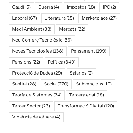
Gaudí
(5)
Guerra
(4)
Impostos
(18)
IPC
(2)
Laboral
(67)
Literatura
(15)
Marketplace
(27)
Medi Ambient
(38)
Mercats
(22)
Nou Comerç Tecnològic
(36)
Noves Tecnologíes
(138)
Pensament
(199)
Pensions
(22)
Política
(349)
Protecció de Dades
(29)
Salarios
(2)
Sanitat
(28)
Social
(270)
Subvencions
(10)
Teoría de Sistemes
(24)
Tercera edat
(18)
Tercer Sector
(23)
Transformació Digital
(120)
Violència de gènere
(4)