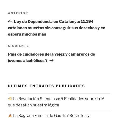
Navegación
Entrada
ANTERIOR
de
anterior:
Ley de Dependencia en Catalunya: 11.194
entradas
catalanes muertos sin conseguir sus derechos y en
espera muchos más
Siguiente
SIGUIENTE
entrada
Pais de cuidadores de la vejez y camareros de
jovenes alcohólicos ?
ÚLTIMES ENTRADES PUBLICADES
La Revolución Silenciosa: 5 Realidades sobre la IA
que desafían nuestra lógica
La Sagrada Familia de Gaudí: 7 Secretos y