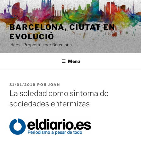
Saltar
al
contenido
BARCELONA, ​​CIUTAT EN
EVOLUCIÓ
Idees i Propostes per Barcelona
Menú
PUBLICADO
31/01/2019
POR
JOAN
EL
La soledad como sintoma de
sociedades enfermizas