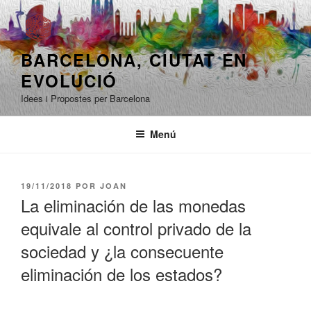
Saltar
al
contenido
BARCELONA, ​​CIUTAT EN
EVOLUCIÓ
Idees i Propostes per Barcelona
Menú
PUBLICADO
19/11/2018
POR
JOAN
EL
La eliminación de las monedas
equivale al control privado de la
sociedad y ¿la consecuente
eliminación de los estados?