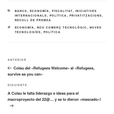
CATEGORÍAS
BANCS
,
ECONOMÍA
,
FISCALITAT
,
INICIATIVES
INTERNACIONALS
,
POLÍTICA
,
PRIVATITZACIONS
,
RECULL DE PREMSA
ETIQUETAS
ECONOMÍA
,
NOU COMERÇ TECNOLÒGIC
,
NOVES
TECNOLOGÍES
,
POLÍTICA
Navegación
Entrada
ANTERIOR
de
anterior:
Colau del «Refugees Welcome» al «Refugees,
entradas
survive as you can»
Siguiente
SIGUIENTE
entrada
A Colau le falta liderazgo e ideas para el
macroproyecto del 22@… y se lo dieron «mascado»!