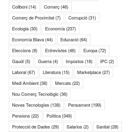
Collboni
(14)
Comerç
(46)
Comerç de Proximitat
(7)
Corrupció
(31)
Ecologia
(30)
Economía
(237)
Economía Blava
(44)
Educació
(64)
Eleccions
(8)
Entrevistes
(46)
Europa
(72)
Gaudí
(5)
Guerra
(4)
Impostos
(18)
IPC
(2)
Laboral
(67)
Literatura
(15)
Marketplace
(27)
Medi Ambient
(38)
Mercats
(22)
Nou Comerç Tecnològic
(36)
Noves Tecnologíes
(138)
Pensament
(199)
Pensions
(22)
Política
(349)
Protecció de Dades
(29)
Salarios
(2)
Sanitat
(28)