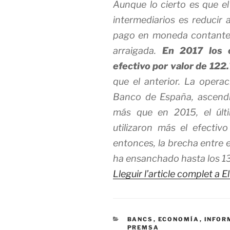
Aunque lo cierto es que e
intermediarios es reducir a
pago en moneda contante
arraigada.
En 2017 los 
efectivo por valor de 122
que el anterior. La opera
Banco de España, ascendi
más que en 2015, el últ
utilizaron más el efectiv
entonces, la brecha entre e
ha ensanchado hasta los 13
Lleguir l’article complet a 
CATEGORÍAS
BANCS
,
ECONOMÍA
,
INFOR
PREMSA