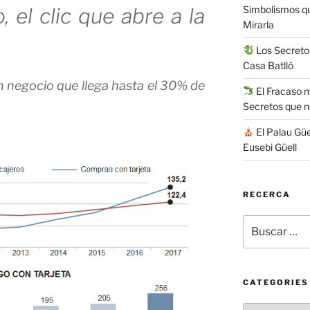
Simbolismos q
, el clic que abre a la
Mirarla
Los Secretos
Casa Batlló
 negocio que llega hasta el 30% de
El Fracaso má
Secretos que 
El Palau Güe
Eusebi Güell
RECERCA
Buscar
por:
CATEGORIES
Categories