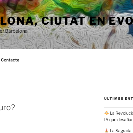
ONA, ​​CIUTAT EN EV
per Barcelona
Contacte
ÚLTIMES EN
turo?
La Revolució
IA que desafían
La Sagrada F