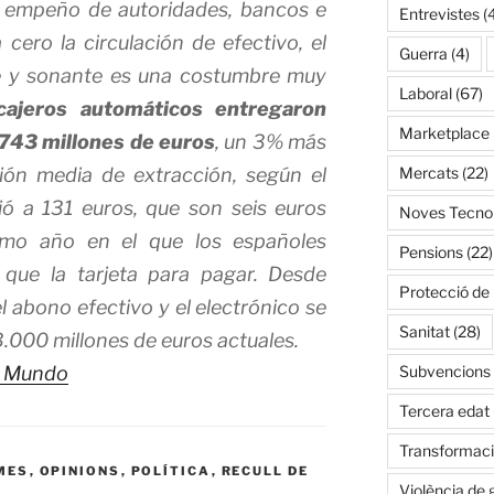
l empeño de autoridades, bancos e
Entrevistes
(
 cero la circulación de efectivo, el
Guerra
(4)
 y sonante es una costumbre muy
Laboral
(67)
cajeros automáticos entregaron
Marketplace
.743 millones de euros
, un 3% más
ción media de extracción, según el
Mercats
(22)
ó a 131 euros, que son seis euros
Noves Tecnol
imo año en el que los españoles
Pensions
(22)
o que la tarjeta para pagar. Desde
Protecció de
l abono efectivo y el electrónico se
Sanitat
(28)
.000 millones de euros actuales.
El Mundo
Subvencions
Tercera edat
Transformació
MES
,
OPINIONS
,
POLÍTICA
,
RECULL DE
Violència de 