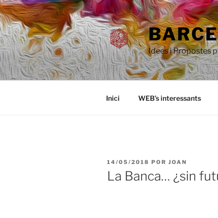
Saltar
al
BARCEL
contenido
Idees i Propostes 
Inici
WEB’s interessants
PUBLICADO
14/05/2018
POR
JOAN
EL
La Banca… ¿sin fu