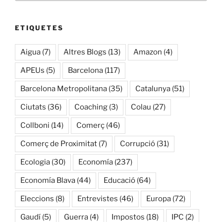
ETIQUETES
Aigua
(7)
Altres Blogs
(13)
Amazon
(4)
APEUs
(5)
Barcelona
(117)
Barcelona Metropolitana
(35)
Catalunya
(51)
Ciutats
(36)
Coaching
(3)
Colau
(27)
Collboni
(14)
Comerç
(46)
Comerç de Proximitat
(7)
Corrupció
(31)
Ecologia
(30)
Economía
(237)
Economía Blava
(44)
Educació
(64)
Eleccions
(8)
Entrevistes
(46)
Europa
(72)
Gaudí
(5)
Guerra
(4)
Impostos
(18)
IPC
(2)