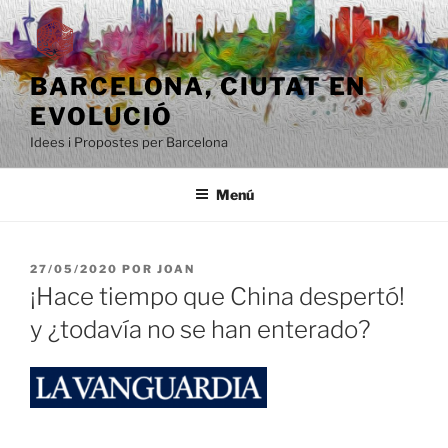
Saltar
al
contenido
BARCELONA, ​​CIUTAT EN
EVOLUCIÓ
Idees i Propostes per Barcelona
Menú
PUBLICADO
27/05/2020
POR
JOAN
EL
¡Hace tiempo que China despertó!
y ¿todavía no se han enterado?