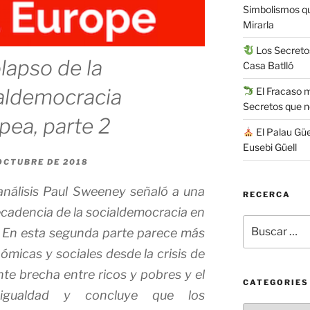
Simbolismos q
Mirarla
Los Secretos
olapso de la
Casa Batlló
aldemocracia
El Fracaso má
Secretos que 
pea, parte 2
El Palau Güe
Eusebi Güell
OCTUBRE DE 2018
análisis Paul Sweeney señaló a una
RECERCA
ecadencia de la socialdemocracia en
Buscar
. En esta segunda parte parece más
por:
ómicas y sociales desde la crisis de
nte brecha entre ricos y pobres y el
CATEGORIES
sigualdad y concluye que los
Categories