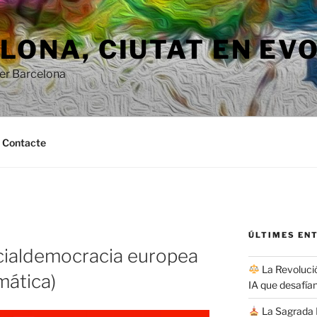
ONA, ​​CIUTAT EN EV
per Barcelona
Contacte
ÚLTIMES EN
ocialdemocracia europea
La Revolució
mática)
IA que desafían
La Sagrada F