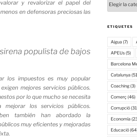
alorar y revalorizar el papel del
o menos en defensoras preciosas las
ETIQUETES
Aigua
(7)
sirena populista de bajos
APEUs
(5)
Barcelona Me
Catalunya
(51
jar los impuestos es muy popular
Coaching
(3)
 exigen mejores servicios públicos.
uestos por lo que mucho se necesita
Comerç
(46)
a mejorar los servicios públicos.
Corrupció
(31
eben también han abordado la
Economía
(2
 públicos muy eficientes y mejoradas
Educació
(64
xta.