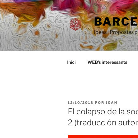
Saltar
al
BARCEL
contenido
Idees i Propostes 
Inici
WEB’s interessants
PUBLICADO
12/10/2018
POR
JOAN
EL
El colapso de la s
2 (traducción auto