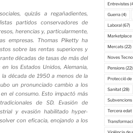
Entrevistes
(
ociales, quizás a regañadientes,
Guerra
(4)
listas partidos conservadores de
Laboral
(67)
esos, herencias y, particularmente,
Marketplace
 las empresas. Thomas Piketty ha
Mercats
(22)
tos sobre las rentas superiores y
Noves Tecnol
urante décadas de tasas de más del
 en los Estados Unidos, Alemania,
Pensions
(22)
n la década de 1950 a menos de la
Protecció de
hubo un pronunciado cambio a los
Sanitat
(28)
 en el consumo. Esto impactó más
Subvencions
 tradicionales de SD. Evasión de
Tercera edat
trial y evasión habilitado hyper-
esolver con eficacia, enojando a los
Transformació
Violència de 