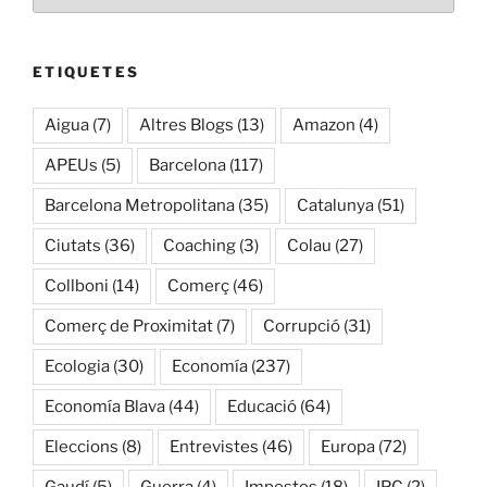
ETIQUETES
Aigua
(7)
Altres Blogs
(13)
Amazon
(4)
APEUs
(5)
Barcelona
(117)
Barcelona Metropolitana
(35)
Catalunya
(51)
Ciutats
(36)
Coaching
(3)
Colau
(27)
Collboni
(14)
Comerç
(46)
Comerç de Proximitat
(7)
Corrupció
(31)
Ecologia
(30)
Economía
(237)
Economía Blava
(44)
Educació
(64)
Eleccions
(8)
Entrevistes
(46)
Europa
(72)
Gaudí
(5)
Guerra
(4)
Impostos
(18)
IPC
(2)