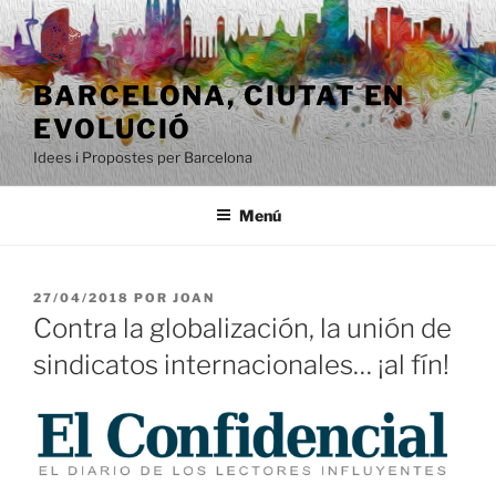
Saltar
al
contenido
BARCELONA, ​​CIUTAT EN
EVOLUCIÓ
Idees i Propostes per Barcelona
Menú
PUBLICADO
27/04/2018
POR
JOAN
EL
Contra la globalización, la unión de
sindicatos internacionales… ¡al fín!