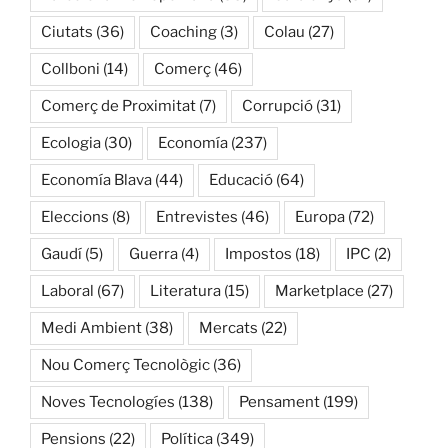
Ciutats
(36)
Coaching
(3)
Colau
(27)
Collboni
(14)
Comerç
(46)
Comerç de Proximitat
(7)
Corrupció
(31)
Ecologia
(30)
Economía
(237)
Economía Blava
(44)
Educació
(64)
Eleccions
(8)
Entrevistes
(46)
Europa
(72)
Gaudí
(5)
Guerra
(4)
Impostos
(18)
IPC
(2)
Laboral
(67)
Literatura
(15)
Marketplace
(27)
Medi Ambient
(38)
Mercats
(22)
Nou Comerç Tecnològic
(36)
Noves Tecnologíes
(138)
Pensament
(199)
Pensions
(22)
Política
(349)