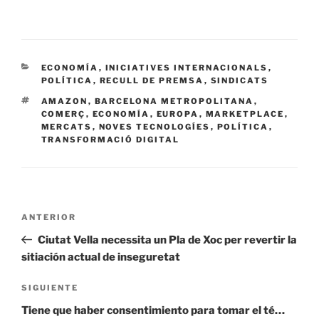
CATEGORÍAS
ECONOMÍA
,
INICIATIVES INTERNACIONALS
,
POLÍTICA
,
RECULL DE PREMSA
,
SINDICATS
ETIQUETAS
AMAZON
,
BARCELONA METROPOLITANA
,
COMERÇ
,
ECONOMÍA
,
EUROPA
,
MARKETPLACE
,
MERCATS
,
NOVES TECNOLOGÍES
,
POLÍTICA
,
TRANSFORMACIÓ DIGITAL
Navegación
Entrada
ANTERIOR
de
anterior:
Ciutat Vella necessita un Pla de Xoc per revertir la
entradas
sitiación actual de inseguretat
Siguiente
SIGUIENTE
entrada
Tiene que haber consentimiento para tomar el té…