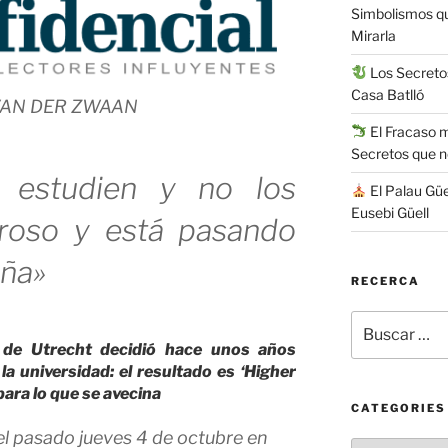
Simbolismos q
Mirarla
Los Secretos
Casa Batlló
VAN DER ZWAAN
El Fracaso má
Secretos que 
s estudien y no los
El Palau Güe
Eusebi Güell
groso y está pasando
aña»
RECERCA
Buscar
por:
d de Utrecht decidió hace unos años
la universidad: el resultado es ‘Higher
para lo que se avecina
CATEGORIES
Categories