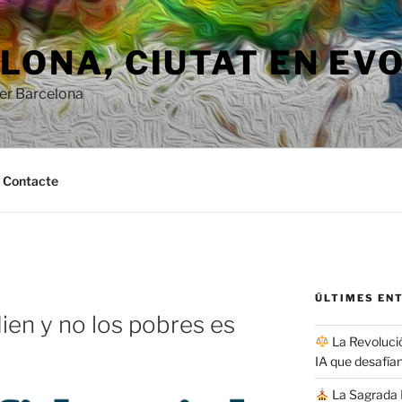
ONA, ​​CIUTAT EN EV
per Barcelona
Contacte
ÚLTIMES EN
ien y no los pobres es
La Revolució
IA que desafían
La Sagrada F