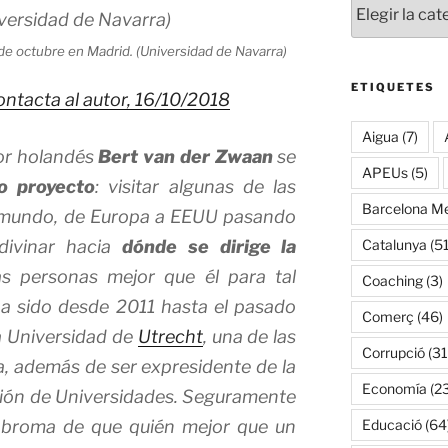
de octubre en Madrid. (Universidad de Navarra)
ETIQUETES
ontacta al autor,
16/10/2018
Aigua
(7)
or holandés
Bert van der Zwaa
n
se
APEUs
(5)
o proyecto
: visitar algunas de las
Barcelona Me
l mundo, de Europa a EEUU pasando
adivinar hacia
dónde se dirige la
Catalunya
(51
as personas mejor que él para tal
Coaching
(3)
a sido desde 2011 hasta el pasado
Comerç
(46)
la Universidad de
Utrecht
, una de las
Corrupció
(31
, además de ser expresidente de la
Economía
(2
ción de Universidades. Seguramente
a broma de que quién mejor que un
Educació
(64