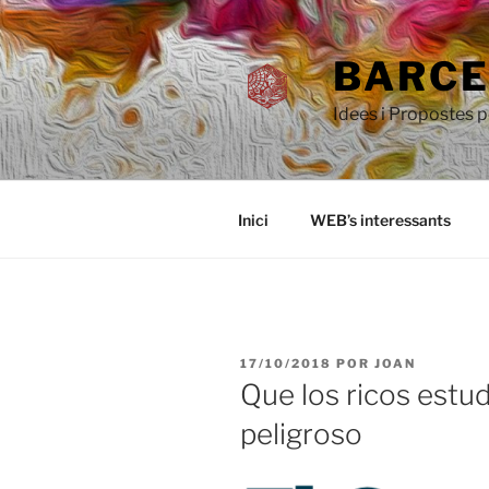
Saltar
al
BARCEL
contenido
Idees i Propostes 
Inici
WEB’s interessants
PUBLICADO
17/10/2018
POR
JOAN
EL
Que los ricos estud
peligroso