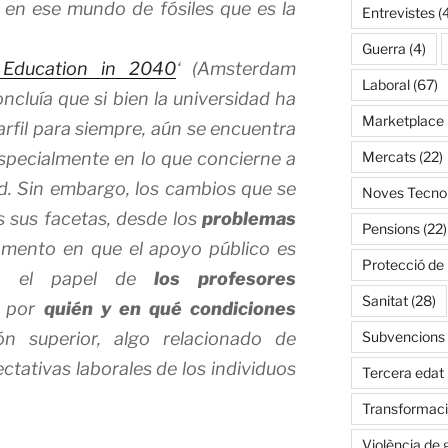
 en ese mundo de fósiles que es la
Entrevistes
(
Guerra
(4)
 Education in 2040
‘ (Amsterdam
Laboral
(67)
ncluía que si bien la universidad ha
Marketplace
fil para siempre, aún se encuentra
specialmente en lo que concierne a
Mercats
(22)
ad. Sin embargo, los cambios que se
Noves Tecnol
s sus facetas, desde los
problemas
Pensions
(22)
mento en que el apoyo público es
Protecció de
ta el papel de
los profesores
Sanitat
(28)
o por
quién
y en qué condiciones
ón superior, algo relacionado de
Subvencions
ctativas laborales de los individuos
Tercera edat
Transformació
Violència de 