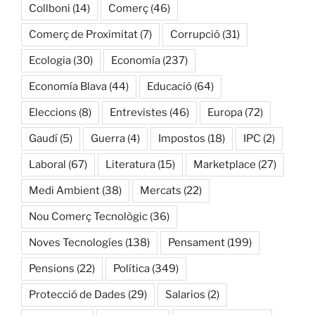
Collboni
(14)
Comerç
(46)
Comerç de Proximitat
(7)
Corrupció
(31)
Ecologia
(30)
Economía
(237)
Economía Blava
(44)
Educació
(64)
Eleccions
(8)
Entrevistes
(46)
Europa
(72)
Gaudí
(5)
Guerra
(4)
Impostos
(18)
IPC
(2)
Laboral
(67)
Literatura
(15)
Marketplace
(27)
Medi Ambient
(38)
Mercats
(22)
Nou Comerç Tecnològic
(36)
Noves Tecnologíes
(138)
Pensament
(199)
Pensions
(22)
Política
(349)
Protecció de Dades
(29)
Salarios
(2)