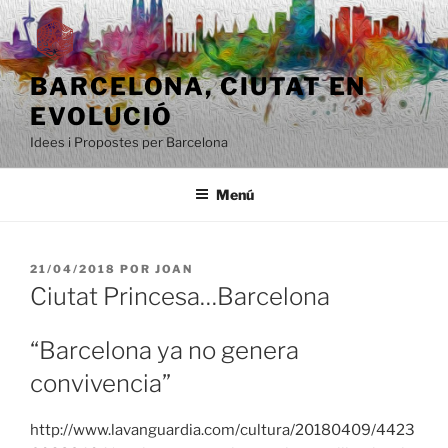
Saltar
al
contenido
BARCELONA, ​​CIUTAT EN
EVOLUCIÓ
Idees i Propostes per Barcelona
Menú
PUBLICADO
21/04/2018
POR
JOAN
EL
Ciutat Princesa…Barcelona
“Barcelona ya no genera
convivencia”
http://www.lavanguardia.com/cultura/20180409/4423