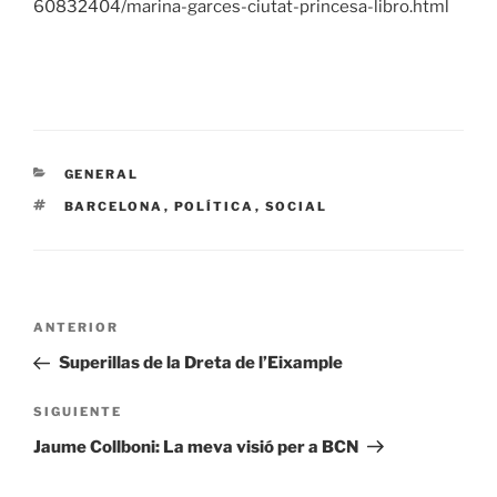
60832404/marina-garces-ciutat-princesa-libro.html
CATEGORÍAS
GENERAL
ETIQUETAS
BARCELONA
,
POLÍTICA
,
SOCIAL
Navegación
Entrada
ANTERIOR
de
anterior:
Superillas de la Dreta de l’Eixample
entradas
Siguiente
SIGUIENTE
entrada
Jaume Collboni: La meva visió per a BCN