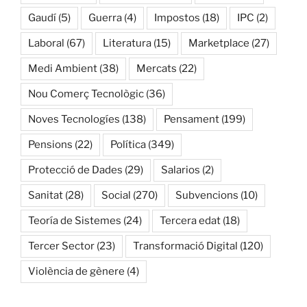
Gaudí
(5)
Guerra
(4)
Impostos
(18)
IPC
(2)
Laboral
(67)
Literatura
(15)
Marketplace
(27)
Medi Ambient
(38)
Mercats
(22)
Nou Comerç Tecnològic
(36)
Noves Tecnologíes
(138)
Pensament
(199)
Pensions
(22)
Política
(349)
Protecció de Dades
(29)
Salarios
(2)
Sanitat
(28)
Social
(270)
Subvencions
(10)
Teoría de Sistemes
(24)
Tercera edat
(18)
Tercer Sector
(23)
Transformació Digital
(120)
Violència de gènere
(4)