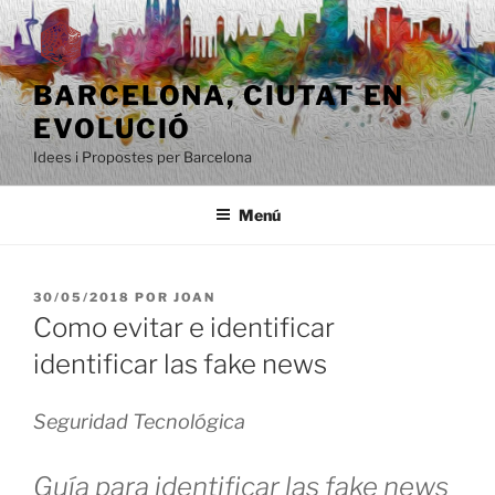
Saltar
al
contenido
BARCELONA, ​​CIUTAT EN
EVOLUCIÓ
Idees i Propostes per Barcelona
Menú
PUBLICADO
30/05/2018
POR
JOAN
EL
Como evitar e identificar
identificar las fake news
Seguridad Tecnológica
Guía para identificar las fake news