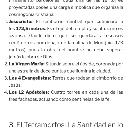
firmamento barcelonés. Cada una de las 18 torres
proyectadas posee una carga simbólica que organiza la
cosmogonía cristiana:
Jesucristo:
El cimborrio central que culminará a
los
172,5 metros
. Es el eje del templo y su altura no es
azarosa: Gaudí dictó que se quedara a escasos
centímetros por debajo de la colina de Montjuïc (173
metros), pues la obra del hombre no debe superar
jamás la obra de Dios.
La Virgen María:
Situada sobre el ábside, coronada por
una estrella de doce puntas que ilumina la ciudad.
Los 4 Evangelistas:
Torres que rodean el cimborrio de
Jesús.
Los 12 Apóstoles:
Cuatro torres en cada una de las
tres fachadas, actuando como centinelas de la fe.
3. El Tetramorfos: La Santidad en lo