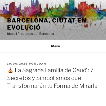
Saltar
al
contenido
BARCELONA, ​​CIUTAT EN
EVOLUCIÓ
Idees i Propostes per Barcelona
Menú
PUBLICADO
10/06/2026
POR
JOAN
EL
La Sagrada Familia de Gaudí: 7
Secretos y Simbolismos que
Transformarán tu Forma de Mirarla