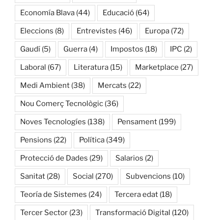
Economía Blava
(44)
Educació
(64)
Eleccions
(8)
Entrevistes
(46)
Europa
(72)
Gaudí
(5)
Guerra
(4)
Impostos
(18)
IPC
(2)
Laboral
(67)
Literatura
(15)
Marketplace
(27)
Medi Ambient
(38)
Mercats
(22)
Nou Comerç Tecnològic
(36)
Noves Tecnologíes
(138)
Pensament
(199)
Pensions
(22)
Política
(349)
Protecció de Dades
(29)
Salarios
(2)
Sanitat
(28)
Social
(270)
Subvencions
(10)
Teoría de Sistemes
(24)
Tercera edat
(18)
Tercer Sector
(23)
Transformació Digital
(120)