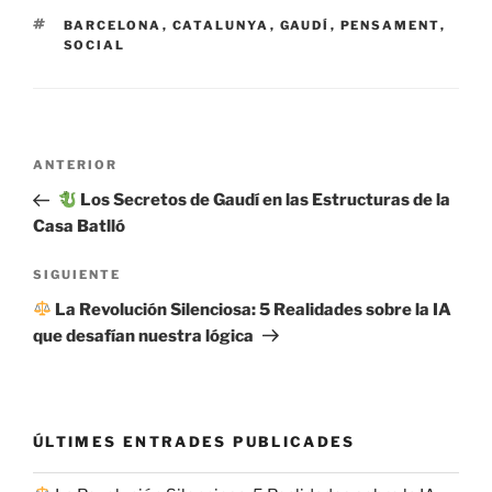
ETIQUETAS
BARCELONA
,
CATALUNYA
,
GAUDÍ
,
PENSAMENT
,
SOCIAL
Navegación
Entrada
ANTERIOR
de
anterior:
Los Secretos de Gaudí en las Estructuras de la
entradas
Casa Batlló
Siguiente
SIGUIENTE
entrada
La Revolución Silenciosa: 5 Realidades sobre la IA
que desafían nuestra lógica
ÚLTIMES ENTRADES PUBLICADES