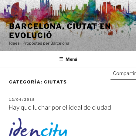
Saltar
al
contenido
BARCELONA, ​​CIUTAT EN
EVOLUCIÓ
Idees i Propostes per Barcelona
Menú
Compartir
CATEGORÍA:
CIUTATS
PUBLICADO
12/04/2018
EL
Hay que luchar por el ideal de ciudad