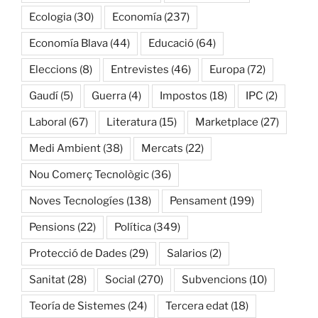
Ecologia
(30)
Economía
(237)
Economía Blava
(44)
Educació
(64)
Eleccions
(8)
Entrevistes
(46)
Europa
(72)
Gaudí
(5)
Guerra
(4)
Impostos
(18)
IPC
(2)
Laboral
(67)
Literatura
(15)
Marketplace
(27)
Medi Ambient
(38)
Mercats
(22)
Nou Comerç Tecnològic
(36)
Noves Tecnologíes
(138)
Pensament
(199)
Pensions
(22)
Política
(349)
Protecció de Dades
(29)
Salarios
(2)
Sanitat
(28)
Social
(270)
Subvencions
(10)
Teoría de Sistemes
(24)
Tercera edat
(18)