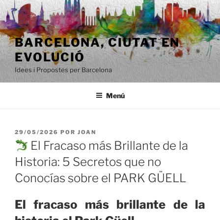
Saltar
al
contenido
BARCELONA, ​​CIUTAT EN
EVOLUCIÓ
Idees i Propostes per Barcelona
Menú
PUBLICADO
29/05/2026
POR
JOAN
EL
El Fracaso más Brillante de la
Historia: 5 Secretos que no
Conocías sobre el PARK GÜELL
El fracaso más brillante de la