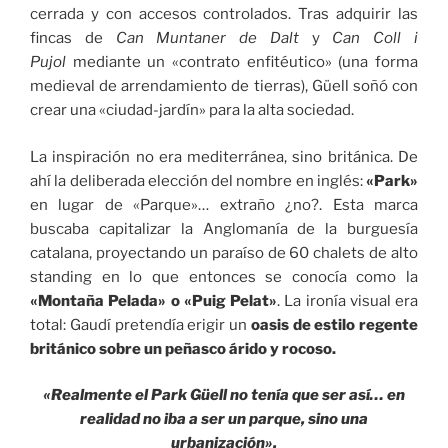
cerrada y con accesos controlados. Tras adquirir las
fincas de
Can Muntaner de Dalt
y
Can Coll i
Pujol
mediante un «contrato enfitéutico» (una forma
medieval de arrendamiento de tierras), Güell soñó con
crear una «ciudad-jardín» para la alta sociedad.
La inspiración no era mediterránea, sino británica. De
ahí la deliberada elección del nombre en inglés:
«Park»
en lugar de «Parque»… extraño ¿no?. Esta marca
buscaba capitalizar la Anglomanía de la burguesía
catalana, proyectando un paraíso de 60 chalets de alto
standing en lo que entonces se conocía como la
«Montaña Pelada» o «Puig Pelat»
. La ironía visual era
total: Gaudí pretendía erigir un
oasis de estilo regente
británico sobre un peñasco árido y rocoso.
«Realmente el Park Güell no tenía que ser así… en
realidad no iba a ser un parque, sino una
urbanización».