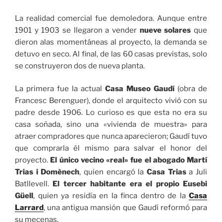
La realidad comercial fue demoledora. Aunque entre
1901 y 1903 se llegaron a vender
nueve solares
que
dieron alas momentáneas al proyecto, la demanda se
detuvo en seco. Al final, de las 60 casas previstas, solo
se construyeron dos de nueva planta.
La primera fue la actual
Casa Museo Gaudí
(obra de
Francesc Berenguer), donde el arquitecto vivió con su
padre desde 1906. Lo curioso es que esta no era su
casa soñada, sino una «vivienda de muestra» para
atraer compradores que nunca aparecieron; Gaudí tuvo
que comprarla él mismo para salvar el honor del
proyecto.
El único vecino «real» fue el abogado Martí
Trias i Domènech
, quien encargó la
Casa Trias
a Juli
Batllevell.
El tercer habitante era el propio Eusebi
Güell
, quien ya residía en la finca dentro de la
Casa
Larrard
, una antigua mansión que Gaudí reformó para
su mecenas.