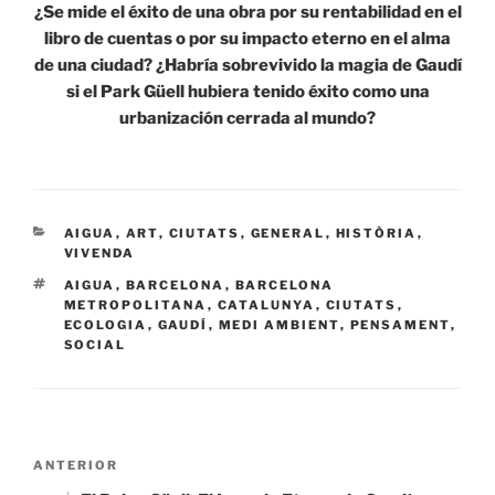
¿Se mide el éxito de una obra por su rentabilidad en el
libro de cuentas o por su impacto eterno en el alma
de una ciudad? ¿Habría sobrevivido la magia de Gaudí
si el Park Güell hubiera tenido éxito como una
urbanización cerrada al mundo?
CATEGORÍAS
AIGUA
,
ART
,
CIUTATS
,
GENERAL
,
HISTÒRIA
,
VIVENDA
ETIQUETAS
AIGUA
,
BARCELONA
,
BARCELONA
METROPOLITANA
,
CATALUNYA
,
CIUTATS
,
ECOLOGIA
,
GAUDÍ
,
MEDI AMBIENT
,
PENSAMENT
,
SOCIAL
Navegación
Entrada
ANTERIOR
de
anterior: