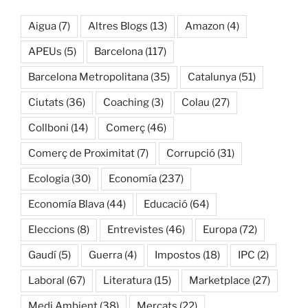
Aigua
(7)
Altres Blogs
(13)
Amazon
(4)
APEUs
(5)
Barcelona
(117)
Barcelona Metropolitana
(35)
Catalunya
(51)
Ciutats
(36)
Coaching
(3)
Colau
(27)
Collboni
(14)
Comerç
(46)
Comerç de Proximitat
(7)
Corrupció
(31)
Ecologia
(30)
Economía
(237)
Economía Blava
(44)
Educació
(64)
Eleccions
(8)
Entrevistes
(46)
Europa
(72)
Gaudí
(5)
Guerra
(4)
Impostos
(18)
IPC
(2)
Laboral
(67)
Literatura
(15)
Marketplace
(27)
Medi Ambient
(38)
Mercats
(22)